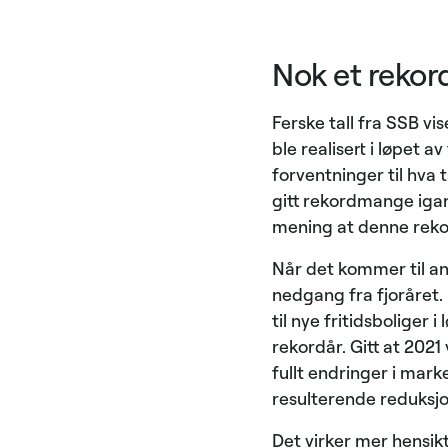
Nok et rekor
Ferske tall fra SSB v
ble realisert i løpet a
forventninger til hva 
gitt rekordmange igang
mening at denne rekor
Når det kommer til anta
nedgang fra fjoråret. 
til nye fritidsboliger
rekordår. Gitt at 202
fullt endringer i ma
resulterende reduksj
Det virker mer hensik