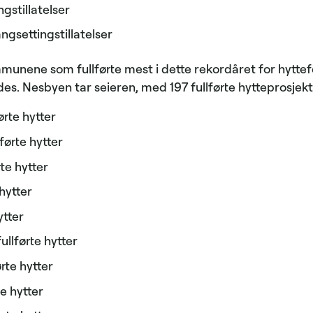
ngstillatelser
ngsettingstillatelser
unene som fullførte mest i dette rekordåret for hytteferd
edes. Nesbyen tar seieren, med 197 fullførte hytteprosjekt
ørte hytter
førte hytter
rte hytter
 hytter
ytter
ullførte hytter
rte hytter
te hytter