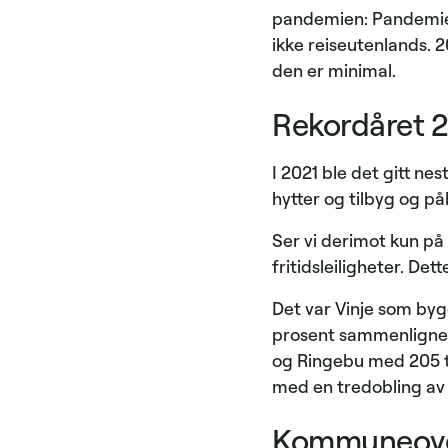
pandemien: Pandemien
ikke reiseutenlands. 
den er minimal.
Rekordåret 
I 2021 ble det gitt ne
hytter og tilbyg og p
Ser vi derimot kun på n
fritidsleiligheter. D
Det var Vinje som byg
prosent sammenlignet 
og Ringebu med 205 til
med en tredobling av 
Kommuneove