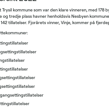
 Trysil kommune som var den klare vinneren, med 178 bygg
re og tredje plass havner henholdsvis Nesbyen kommune, 
2 tillatelser. Fjorårets vinner, Vinje, kommer på fjerde
hyttekommuner:
ttingstillatelser
settingstillatelser
ngstillatelser
tingstillatelser
settingstillatelser
settingstillatelser
gangsettingstillatelser
ttingstillatelser