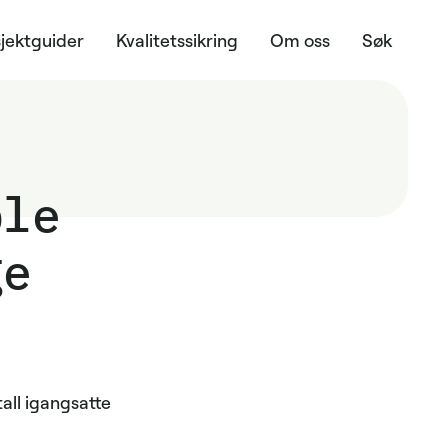
jektguider
Kvalitetssikring
Om oss
Søk
ble
ge
all igangsatte