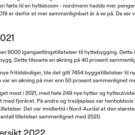
 førte til en hytteboom - nordmenn hadde mer penger 
2019 er derfor et mer sammenlignbart år å se på. Da ser
2021
sten 9000 igangsettingstillatelser til hyttebygging. Dett
åbygg. Dette tilsvarte en økning på 40 prosent sammenli
ye fritidsboliger, ble det gitt 7454 byggetillatelser til n
ette var en økning på mer enn 50 prosent sammenlignet me
get mest i 2021, med hele 249 nye hytter og hytteutvidel
med fjoråret. På andre og tredjeplass var henholdsvis F
latelser. Det var imidlertid i Nord-Aurdal at den størst
antall tillatelser sammenlignet med 2020.
rsikt 2022