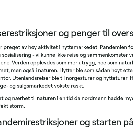
erestriksjoner og penger til over
 preget av høy aktivitet i hyttemarkedet. Pandemien ført
 sosialisering - vi kunne ikke reise og sammenkomster va
rene. Verden opplevdes som mer utrygg, noe som naturlig 
met, men også i naturen. Hytter ble som sådan høyt etter
tor. Utenlandsreiser ble til norgesturer og hytteturer. 
gge- og salgsmarkedet vokste raskt.
t og nærhet til naturen i en tid da nordmenn hadde mye 
fekt storm.
andemirestriksjoner og starten p