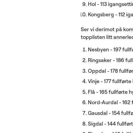
Hol - 113 igangsetti
Kongsberg - 112 iga
Ser vi derimot på komm
topplisten litt annerl
Nesbyen - 197 fullf
Ringsaker - 186 full
Oppdal - 178 fullfø
Vinje - 177 fullførte
Flå - 165 fullførte h
Nord-Aurdal - 162 f
Gausdal - 154 fullfø
Sigdal - 144 fullfør