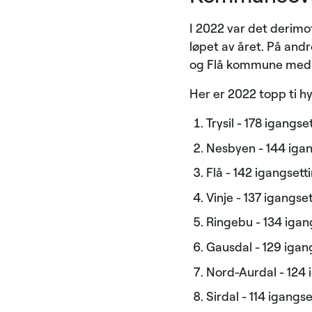
I 2022 var det derimot
løpet av året. På and
og Flå kommune med 14
Her er 2022 topp ti 
Trysil - 178 igangse
Nesbyen - 144 igang
Flå - 142 igangsetti
Vinje - 137 igangset
Ringebu - 134 igang
Gausdal - 129 igang
Nord-Aurdal - 124 i
Sirdal - 114 igangse