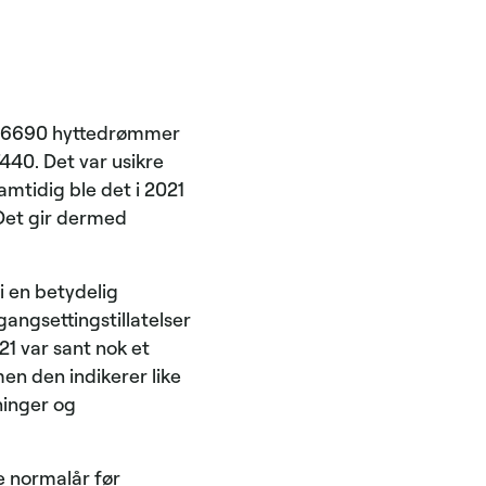
ele 6690 hyttedrømmer
 7440. Det var usikre
amtidig ble det i 2021
 Det gir dermed
vi en betydelig
gangsettingstillatelser
21 var sant nok et
en den indikerer like
ninger og
e normalår før