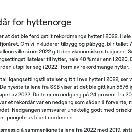
dår for hyttenorge
iser at det ble ferdigstilt rekordmange hytter i 2022. H
v fjoråret. Om vi inkluderer tilbygg og påbygg, blir tallet
tallene ville si om 2022 gitt den økonomiske situajonen. S
settingstillatelser til hytter, hele 40 % mer enn i 2020.
den utspiller seg i 2022 i form av rekordmange hytter.
ll igangsettingstillatelser gitt til nye hytter i 2022, ser 
De nyeste tallene fra SSB viser at det ble gitt kun 5676 i
 i løpet av 2022. Dette er en nedgang på 24 prosent fra 20
1 var et rekordår var en nedgang som sådan å forvente, m
rkedet. Nedgangen samsvarer unektelig godt med prisøk
on i pengebruk blant nordmenn.
tsmessig å sammenligne tallene fra 2022 med 2019, sist