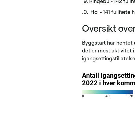
Ringebu - 142 fullf
Hol - 141 fullførte 
Oversikt ove
Byggstart har hentet u
det er mest aktivitet
igangsettingstillatelse