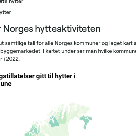
ørte hytter
hytter
r Norges hytteaktiviteten
t samtlige tall for alle Norges kommuner og laget kart s
 i byggemarkedet. I kartet under ser man hvilke kommun
r i 2022.