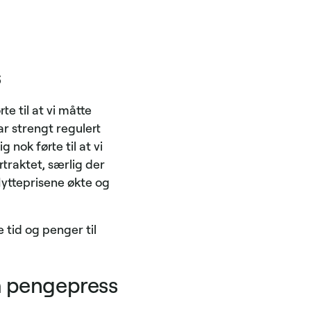
s
e til at vi måtte
r strengt regulert
nok førte til at vi
traktet, særlig der
Hytteprisene økte og
tid og penger til
å pengepress