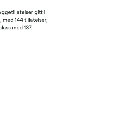
etillatelser gitt i
med 144 tillatelser,
plass med 137.