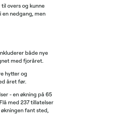
til overs og kunne
 vi en nedgang, men
e inkluderer både nye
gnet med fjoråret.
ye hytter og
d året før.
ser - en økning på 65
lå med 237 tillatelser
e økningen fant sted,