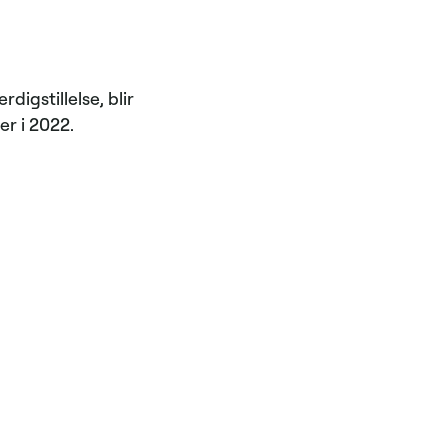
igstillelse, blir
er i 2022.