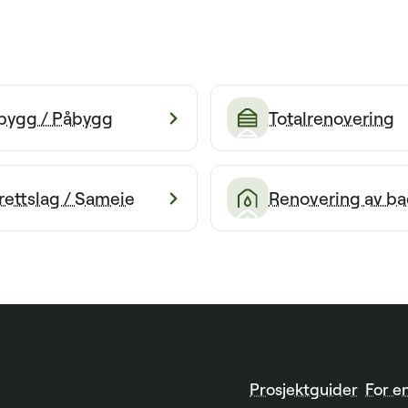
lbygg / Påbygg
Totalrenovering
rettslag / Sameie
Renovering av ba
Prosjektguider
For e