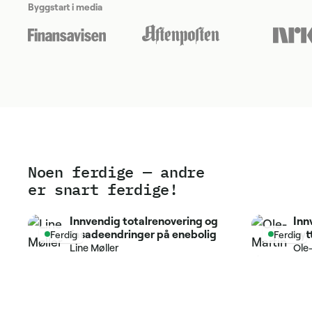
Byggstart i media
Noen ferdige — andre
er snart ferdige!
Innvendig totalrenovering og
Inn
fasadeendringer på enebolig
byt
Ferdig
Ferdig
Line Møller
Ole