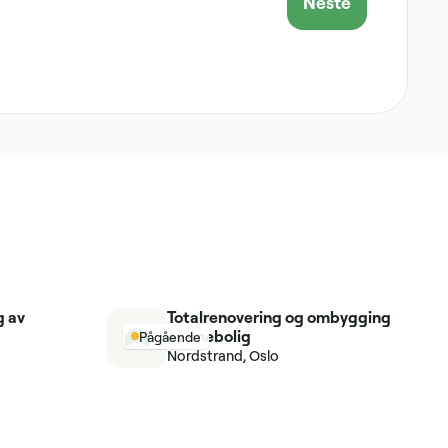
Neste
g av
Totalrenovering og ombygging
av enebolig
Pågående
Nordstrand, Oslo