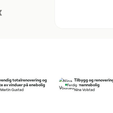
vendig totalrenovering og
Tilbygg og renoverin
te av vinduer på enebolig
tomannsbolig
Ferdig
-Martin Gustad
Nina Volstad