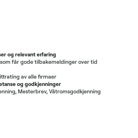
er og relevant erfaring
 som får gode tilbake­meldinger over tid
i
trating av alle firmaer
etanse og godkjenninger
enning, Mesterbrev, Våtroms­godkjenning