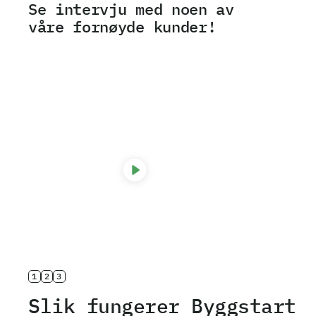
Se intervju med noen av
våre fornøyde kunder!
Line Møller
1
2
3
Slik fungerer Byggstart