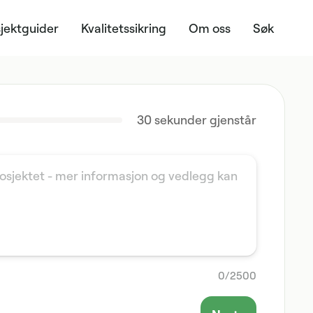
jektguider
Kvalitetssikring
Om oss
Søk
30
sekunder gjenstår
0
/
2500