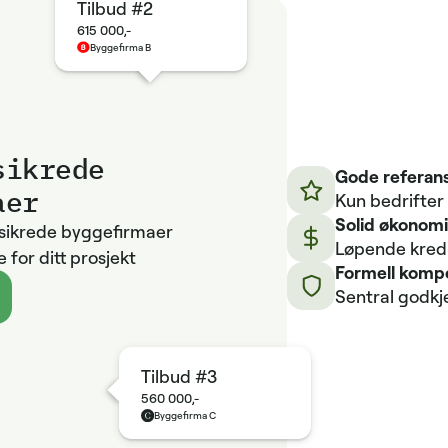
Tilbud #2
615 000,-
Byggefirma B
sikrede
Gode referans
aer
Kun bedrifter
Solid økonom
ssikrede byggefirmaer
Løpende kredit
 for ditt prosjekt
Formell komp
Sentral godkj
Tilbud #3
560 000,-
Byggefirma C