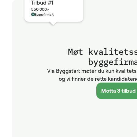
Tilbud #1
550 000,-
Byggefirma A
Møt kvalitets­
byggefirm
Via Byggstart møter du kun kvalitet
og vi finner de rette kandidatene
Motta 3 tilbud