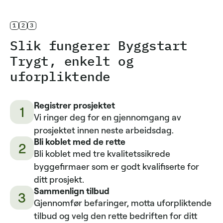
1
2
3
Slik fungerer Byggstart
Trygt, enkelt og
uforpliktende
Registrer prosjektet
1
Vi ringer deg for en gjennomgang av
prosjektet innen neste arbeidsdag.
Bli koblet med de rette
2
Bli koblet med tre kvalitetssikrede
byggefirmaer som er godt kvalifiserte for
ditt prosjekt.
Sammenlign tilbud
3
Gjennomfør befaringer, motta uforpliktende
tilbud og velg den rette bedriften for ditt