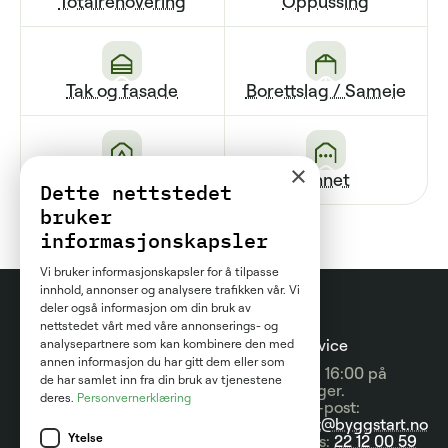
Totalrenovering
Oppussing
Tak og fasade
Borettslag / Sameie
×
Renovering av bad
Annet
Dette nettstedet
bruker
informasjonskapsler
Vi bruker informasjonskapsler for å tilpasse
innhold, annonser og analysere trafikken vår. Vi
deler også informasjon om din bruk av
nettstedet vårt med våre annonserings- og
Prosjektguider
For
Kundeservice
analysepartnere som kan kombinere den med
annen informasjon du har gitt dem eller som
entreprenører
09:00 - 16:00 på
Prisguider
de har samlet inn fra din bruk av tjenestene
hverdager.
deres.
Personvernerklæring
Om tjenesten
Send e-post:
Artikler
kontakt@byggstart.no
Brukervilkår
Ytelse
Nyheter
Ring oss:
22 12 00 59