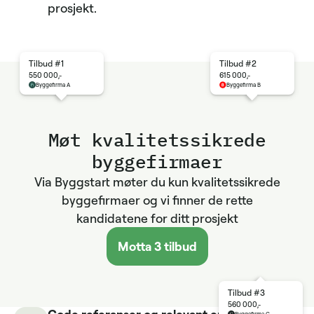
prosjekt.
Tilbud #1
Tilbud #2
550 000,-
615 000,-
Byggefirma A
Byggefirma B
Møt kvalitets­sikrede
byggefirmaer
Via Byggstart møter du kun kvalitetssikrede
byggefirmaer og vi finner de rette
kandidatene for ditt prosjekt
Motta 3 tilbud
Tilbud #3
560 000,-
Gode referanser og relevant erfaring