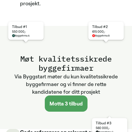
prosjekt.
Tilbud #1
Tilbud #2
550 000,-
615 000,-
Byggefirma A
Byggefirma B
Møt kvalitets­sikrede
byggefirmaer
Via Byggstart møter du kun kvalitetssikrede
byggefirmaer og vi finner de rette
kandidatene for ditt prosjekt
Motta 3 tilbud
Tilbud #3
560 000,-
Gode referanser og relevant erfaring