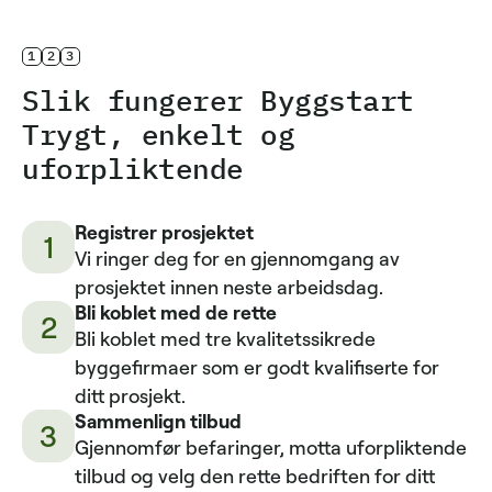
1
2
3
Slik fungerer Byggstart
Trygt, enkelt og
uforpliktende
Registrer prosjektet
1
Vi ringer deg for en gjennomgang av
prosjektet innen neste arbeidsdag.
Bli koblet med de rette
2
Bli koblet med tre kvalitetssikrede
byggefirmaer som er godt kvalifiserte for
ditt prosjekt.
Sammenlign tilbud
3
Gjennomfør befaringer, motta uforpliktende
tilbud og velg den rette bedriften for ditt