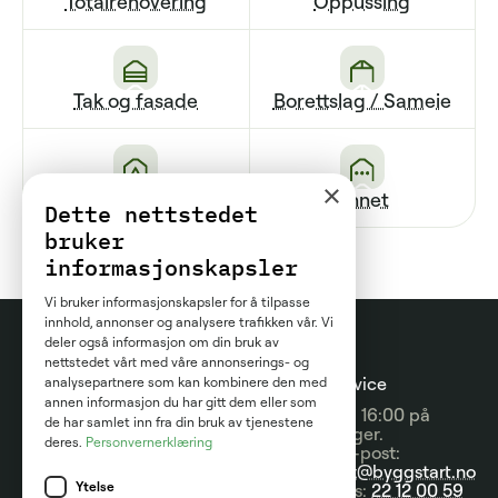
Totalrenovering
Oppussing
Tak og fasade
Borettslag / Sameie
×
Renovering av bad
Annet
Dette nettstedet
bruker
informasjonskapsler
Vi bruker informasjonskapsler for å tilpasse
innhold, annonser og analysere trafikken vår. Vi
deler også informasjon om din bruk av
nettstedet vårt med våre annonserings- og
Prosjektguider
For
Kundeservice
analysepartnere som kan kombinere den med
annen informasjon du har gitt dem eller som
entreprenører
09:00 - 16:00 på
Prisguider
de har samlet inn fra din bruk av tjenestene
hverdager.
deres.
Personvernerklæring
Om tjenesten
Send e-post:
Artikler
kontakt@byggstart.no
Brukervilkår
Ytelse
Nyheter
Ring oss:
22 12 00 59