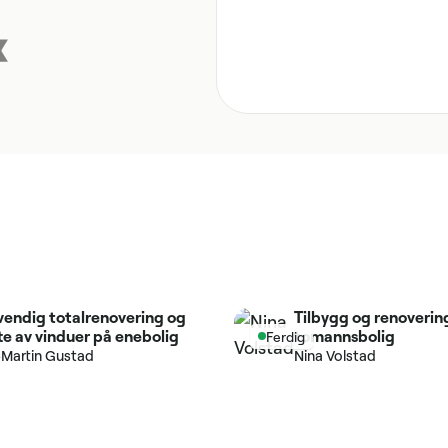
vendig totalrenovering og
Tilbygg og renoverin
te av vinduer på enebolig
tomannsbolig
Ferdig
-Martin Gustad
Nina Volstad