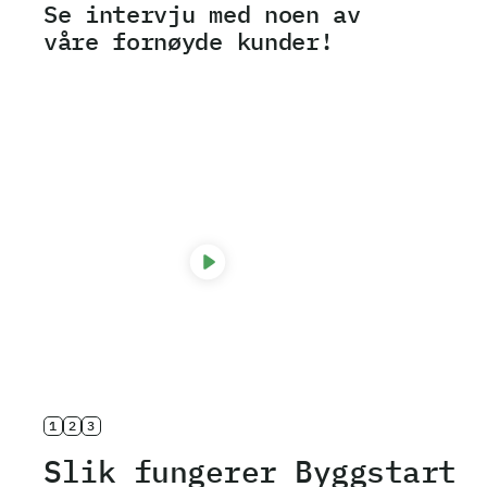
Se intervju med noen av
våre fornøyde kunder!
Line Møller
1
2
3
Slik fungerer Byggstart