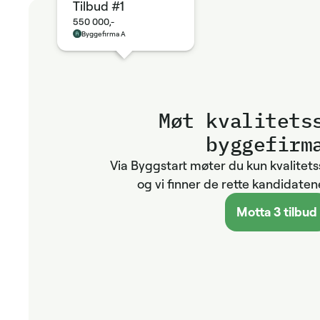
Tilbud #1
550 000,-
Byggefirma A
Møt kvalitets­
byggefirm
Via Byggstart møter du kun kvalitet
og vi finner de rette kandidatene
Motta 3 tilbud