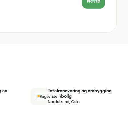
Neste
g av
Totalrenovering og ombygging
av enebolig
Pågående
Nordstrand, Oslo