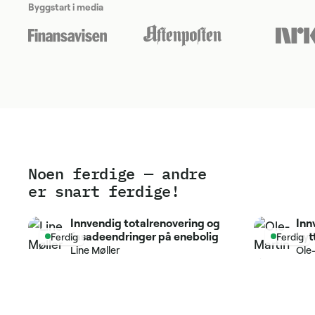
Byggstart i media
Noen ferdige — andre
er snart ferdige!
Innvendig totalrenovering og
Inn
fasadeendringer på enebolig
byt
Ferdig
Ferdig
Line Møller
Ole