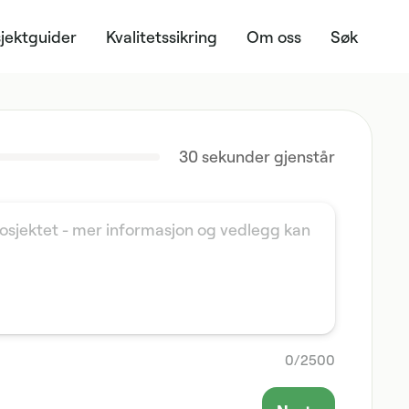
jektguider
Kvalitetssikring
Om oss
Søk
30
sekunder gjenstår
0
/
2500