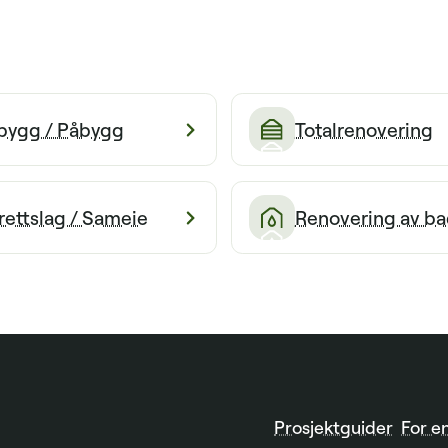
lbygg / Påbygg
Totalrenovering
rettslag / Sameie
Renovering av ba
Prosjektguider
For e