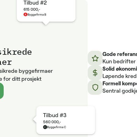
Tilbud #2
615 000,-
Byggefirma B
sikrede
Gode referans
aer
Kun bedrifter
Solid økonom
ssikrede byggefirmaer
Løpende kredit
 for ditt prosjekt
Formell komp
Sentral godkj
Tilbud #3
560 000,-
Byggefirma C