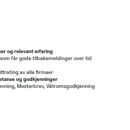
er og relevant erfaring
 som får gode tilbake­meldinger over tid
i
trating av alle firmaer
etanse og godkjenninger
enning, Mesterbrev, Våtroms­godkjenning