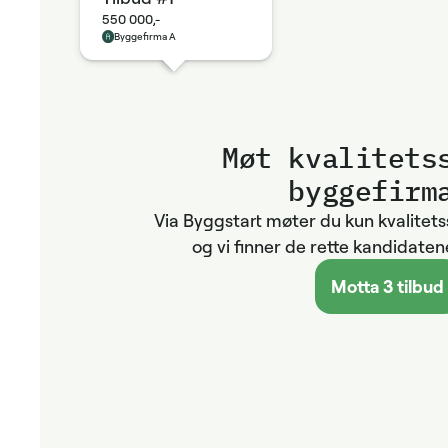
550 000,-
Byggefirma A
Møt kvalitets­
byggefirm
Via Byggstart møter du kun kvalitet
og vi finner de rette kandidatene
Motta 3 tilbud