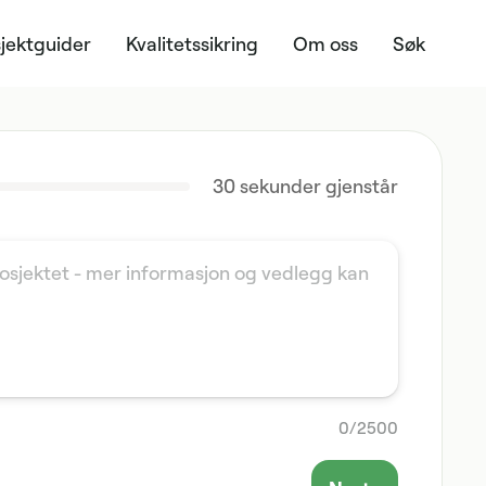
jektguider
Kvalitetssikring
Om oss
Søk
30
sekunder gjenstår
0
/
2500