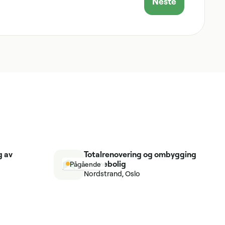
Neste
g av
Totalrenovering og ombygging
av enebolig
Pågående
Nordstrand, Oslo