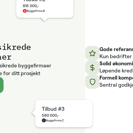
615 000,-
Byggefirma B
sikrede
Gode referans
aer
Kun bedrifter
Solid økonom
ssikrede byggefirmaer
Løpende kredit
 for ditt prosjekt
Formell komp
Sentral godkj
Tilbud #3
560 000,-
Byggefirma C