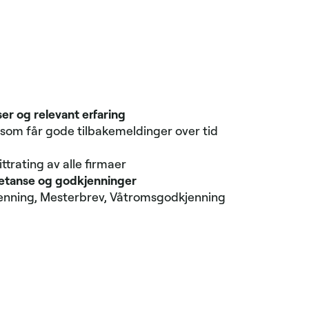
er og relevant erfaring
 som får gode tilbake­meldinger over tid
i
trating av alle firmaer
etanse og godkjenninger
enning, Mesterbrev, Våtroms­godkjenning