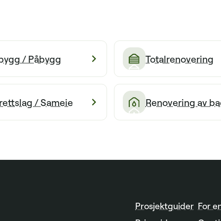
lbygg / Påbygg
Totalrenovering
rettslag / Sameie
Renovering av ba
Prosjektguider
For e