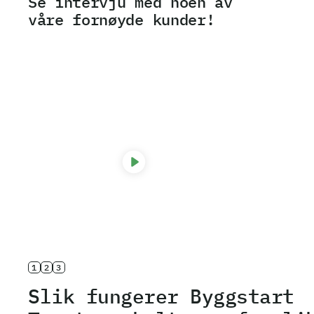
Se intervju med noen av
våre fornøyde kunder!
Line Møller
1
2
3
Slik fungerer Byggstart