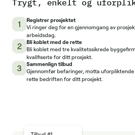
Trygt, enkelt og uforpli
Registrer prosjektet
1
Vi ringer deg for en gjennomgang av prosjek
arbeidsdag.
Bli koblet med de rette
2
Bli koblet med tre kvalitetssikrede byggefi
kvalifiserte for ditt prosjekt.
Sammenlign tilbud
3
Gjennomfør befaringer, motta uforpliktende 
rette bedriften for ditt prosjekt.
Tilbud #1