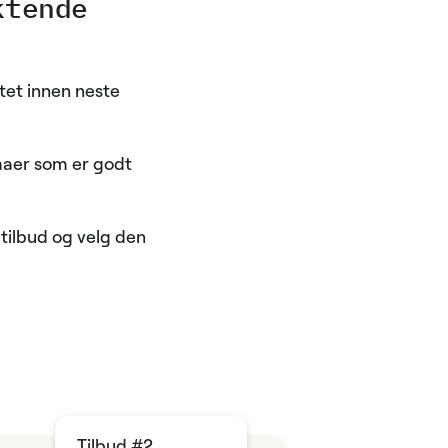
ktende
tet innen neste
rmaer som er godt
tilbud og velg den
Tilbud #2