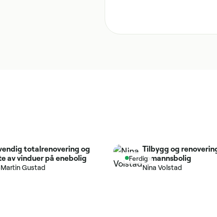
vendig totalrenovering og
Tilbygg og renoverin
te av vinduer på enebolig
tomannsbolig
Ferdig
-Martin Gustad
Nina Volstad