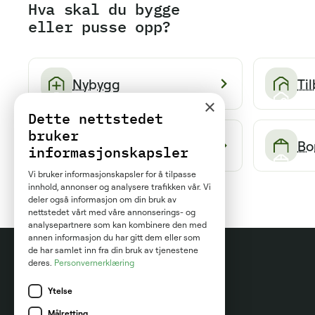
Hva skal du bygge
eller pusse opp?
Nybygg
Ti
×
Dette nettstedet
bruker
Tak og fasade
Bo
informasjonskapsler
Vi bruker informasjonskapsler for å tilpasse
innhold, annonser og analysere trafikken vår. Vi
deler også informasjon om din bruk av
nettstedet vårt med våre annonserings- og
analysepartnere som kan kombinere den med
annen informasjon du har gitt dem eller som
de har samlet inn fra din bruk av tjenestene
deres.
Personvernerklæring
Ytelse
Marketplace AS
Målretting