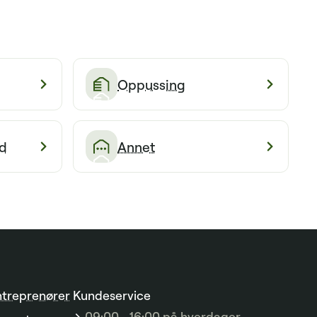
Oppussing
d
Annet
ntreprenører
Kundeservice
09:00 - 16:00 på hverdager.