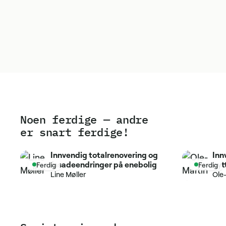
Noen ferdige — andre
er snart ferdige!
Innvendig totalrenovering og
Inn
fasadeendringer på enebolig
byt
Ferdig
Ferdig
Line Møller
Ole