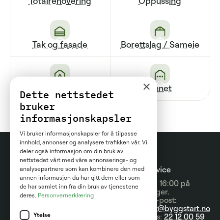
Totalrenovering
Oppussing
Tak og fasade
Borettslag / Sameie
×
Renovering av bad
Annet
Dette nettstedet
bruker
informasjonskapsler
Vi bruker informasjonskapsler for å tilpasse
innhold, annonser og analysere trafikken vår. Vi
deler også informasjon om din bruk av
nettstedet vårt med våre annonserings- og
Prosjektguider
For
Kundeservice
analysepartnere som kan kombinere den med
annen informasjon du har gitt dem eller som
entreprenører
09:00 - 16:00 på
Prisguider
de har samlet inn fra din bruk av tjenestene
hverdager.
deres.
Personvernerklæring
Om tjenesten
Send e-post:
Artikler
kontakt@byggstart.no
Brukervilkår
Ytelse
Nyheter
Ring oss:
22 12 00 59