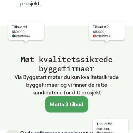
prosjekt.
Tilbud #1
Tilbud #2
550 000,-
615 000,-
Byggefirma A
Byggefirma B
Møt kvalitets­sikrede
byggefirmaer
Via Byggstart møter du kun kvalitetssikrede
byggefirmaer og vi finner de rette
kandidatene for ditt prosjekt
Motta 3 tilbud
Tilbud #3
560 000,-
Gode referanser og relevant erfaring