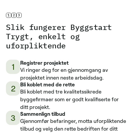
1
2
3
Slik fungerer Byggstart
Trygt, enkelt og
uforpliktende
Registrer prosjektet
1
Vi ringer deg for en gjennomgang av
prosjektet innen neste arbeidsdag.
Bli koblet med de rette
2
Bli koblet med tre kvalitetssikrede
byggefirmaer som er godt kvalifiserte for
ditt prosjekt.
Sammenlign tilbud
3
Gjennomfør befaringer, motta uforpliktende
tilbud og velg den rette bedriften for ditt