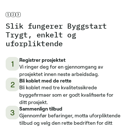
1
2
3
Slik fungerer Byggstart
Trygt, enkelt og
uforpliktende
Registrer prosjektet
1
Vi ringer deg for en gjennomgang av
prosjektet innen neste arbeidsdag.
Bli koblet med de rette
2
Bli koblet med tre kvalitetssikrede
byggefirmaer som er godt kvalifiserte for
ditt prosjekt.
Sammenlign tilbud
3
Gjennomfør befaringer, motta uforpliktende
tilbud og velg den rette bedriften for ditt