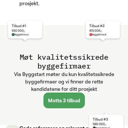
prosjekt.
Tilbud #1
Tilbud #2
550 000,-
615 000,-
Byggefirma A
Byggefirma B
Møt kvalitets­sikrede
byggefirmaer
Via Byggstart møter du kun kvalitetssikrede
byggefirmaer og vi finner de rette
kandidatene for ditt prosjekt
Motta 3 tilbud
Tilbud #3
560 000,-
Gode referanser og relevant erfaring