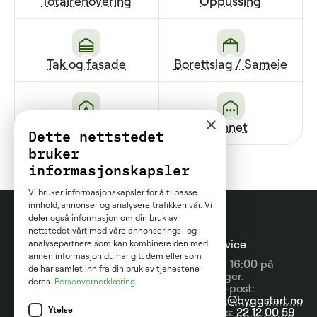
Totalrenovering
Oppussing
Tak og fasade
Borettslag / Sameie
×
Renovering av bad
Annet
Dette nettstedet
bruker
informasjonskapsler
Vi bruker informasjonskapsler for å tilpasse
innhold, annonser og analysere trafikken vår. Vi
deler også informasjon om din bruk av
nettstedet vårt med våre annonserings- og
Prosjektguider
For
Kundeservice
analysepartnere som kan kombinere den med
annen informasjon du har gitt dem eller som
entreprenører
09:00 - 16:00 på
Prisguider
de har samlet inn fra din bruk av tjenestene
hverdager.
deres.
Personvernerklæring
Om tjenesten
Send e-post:
Artikler
kontakt@byggstart.no
Brukervilkår
Ytelse
Nyheter
Ring oss:
22 12 00 59