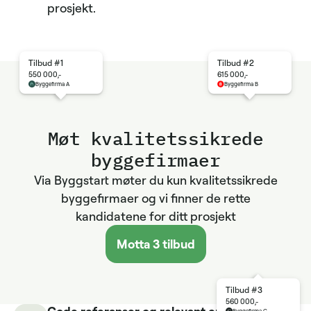
prosjekt.
Tilbud #1
Tilbud #2
550 000,-
615 000,-
Byggefirma A
Byggefirma B
Møt kvalitets­sikrede
byggefirmaer
Via Byggstart møter du kun kvalitetssikrede
byggefirmaer og vi finner de rette
kandidatene for ditt prosjekt
Motta 3 tilbud
Tilbud #3
560 000,-
Gode referanser og relevant erfaring