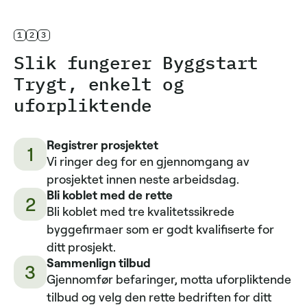
1
2
3
Slik fungerer Byggstart
Trygt, enkelt og
uforpliktende
Registrer prosjektet
1
Vi ringer deg for en gjennomgang av
prosjektet innen neste arbeidsdag.
Bli koblet med de rette
2
Bli koblet med tre kvalitetssikrede
byggefirmaer som er godt kvalifiserte for
ditt prosjekt.
Sammenlign tilbud
3
Gjennomfør befaringer, motta uforpliktende
tilbud og velg den rette bedriften for ditt