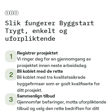
1
2
3
Slik fungerer Byggstart
Trygt, enkelt og
uforpliktende
Registrer prosjektet
1
Vi ringer deg for en gjennomgang av
prosjektet innen neste arbeidsdag.
Bli koblet med de rette
2
Bli koblet med tre kvalitetssikrede
byggefirmaer som er godt kvalifiserte for
ditt prosjekt.
Sammenlign tilbud
3
Gjennomfør befaringer, motta uforpliktende
tilbud og velg den rette bedriften for ditt