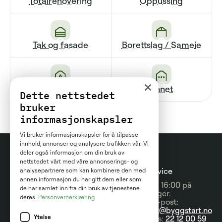
Totalrenovering
Oppussing
Tak og fasade
Borettslag / Sameie
×
Renovering av bad
Annet
Dette nettstedet
bruker
informasjonskapsler
Vi bruker informasjonskapsler for å tilpasse
innhold, annonser og analysere trafikken vår. Vi
deler også informasjon om din bruk av
nettstedet vårt med våre annonserings- og
Prosjektguider
For
Kundeservice
analysepartnere som kan kombinere den med
annen informasjon du har gitt dem eller som
entreprenører
09:00 - 16:00 på
Prisguider
de har samlet inn fra din bruk av tjenestene
hverdager.
deres.
Personvernerklæring
Om tjenesten
Send e-post:
Artikler
kontakt@byggstart.no
Brukervilkår
Ytelse
Nyheter
Ring oss:
22 12 00 59