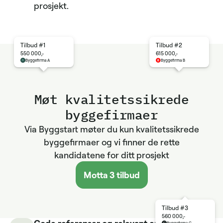
prosjekt.
Tilbud #1
Tilbud #2
550 000,-
615 000,-
Byggefirma A
Byggefirma B
Møt kvalitets­sikrede
byggefirmaer
Via Byggstart møter du kun kvalitetssikrede
byggefirmaer og vi finner de rette
kandidatene for ditt prosjekt
Motta 3 tilbud
Tilbud #3
560 000,-
Gode referanser og relevant erfaring