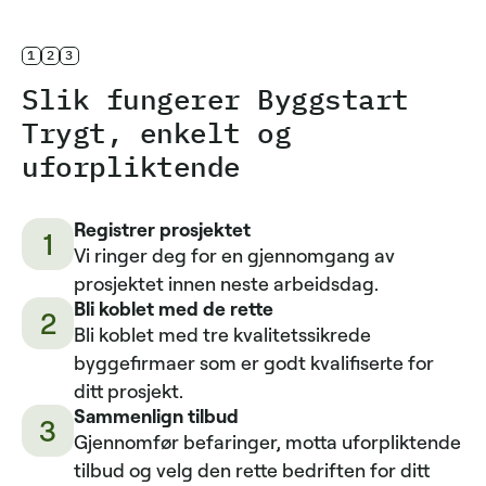
1
2
3
Slik fungerer Byggstart
Trygt, enkelt og
uforpliktende
Registrer prosjektet
1
Vi ringer deg for en gjennomgang av
prosjektet innen neste arbeidsdag.
Bli koblet med de rette
2
Bli koblet med tre kvalitetssikrede
byggefirmaer som er godt kvalifiserte for
ditt prosjekt.
Sammenlign tilbud
3
Gjennomfør befaringer, motta uforpliktende
tilbud og velg den rette bedriften for ditt