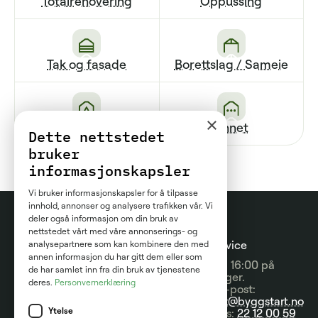
Totalrenovering
Oppussing
Tak og fasade
Borettslag / Sameie
×
Renovering av bad
Annet
Dette nettstedet
bruker
informasjonskapsler
Vi bruker informasjonskapsler for å tilpasse
innhold, annonser og analysere trafikken vår. Vi
deler også informasjon om din bruk av
nettstedet vårt med våre annonserings- og
Prosjektguider
For
Kundeservice
analysepartnere som kan kombinere den med
annen informasjon du har gitt dem eller som
entreprenører
09:00 - 16:00 på
Prisguider
de har samlet inn fra din bruk av tjenestene
hverdager.
deres.
Personvernerklæring
Om tjenesten
Send e-post:
Artikler
kontakt@byggstart.no
Brukervilkår
Ytelse
Nyheter
Ring oss:
22 12 00 59