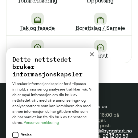
Totalrenovering
Oppussing
Tak og fasade
Borettslag / Sameie
×
Renovering av bad
Annet
Dette nettstedet
bruker
informasjonskapsler
Vi bruker informasjonskapsler for å tilpasse
innhold, annonser og analysere trafikken vår. Vi
deler også informasjon om din bruk av
nettstedet vårt med våre annonserings- og
Prosjektguider
For
Kundeservice
analysepartnere som kan kombinere den med
annen informasjon du har gitt dem eller som
entreprenører
09:00 - 16:00 på
Prisguider
de har samlet inn fra din bruk av tjenestene
hverdager.
deres.
Personvernerklæring
Om tjenesten
Send e-post:
Artikler
kontakt@byggstart.no
Brukervilkår
Ytelse
Nyheter
Ring oss:
22 12 00 59