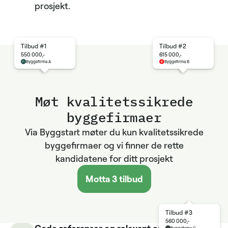
prosjekt.
Tilbud #1
Tilbud #2
550 000,-
615 000,-
Byggefirma A
Byggefirma B
Møt kvalitets­sikrede
byggefirmaer
Via Byggstart møter du kun kvalitetssikrede
byggefirmaer og vi finner de rette
kandidatene for ditt prosjekt
Motta 3 tilbud
Tilbud #3
560 000,-
Gode referanser og relevant erfaring