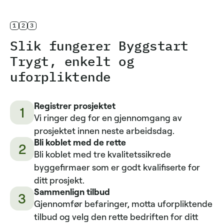
1
2
3
Slik fungerer Byggstart
Trygt, enkelt og
uforpliktende
Registrer prosjektet
1
Vi ringer deg for en gjennomgang av
prosjektet innen neste arbeidsdag.
Bli koblet med de rette
2
Bli koblet med tre kvalitetssikrede
byggefirmaer som er godt kvalifiserte for
ditt prosjekt.
Sammenlign tilbud
3
Gjennomfør befaringer, motta uforpliktende
tilbud og velg den rette bedriften for ditt