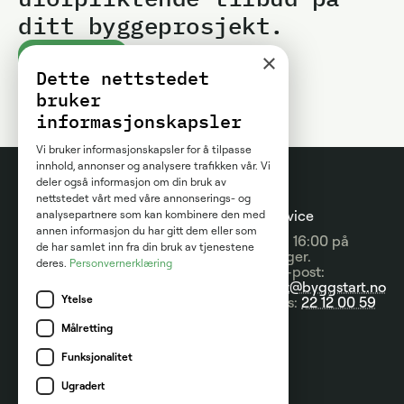
ditt byggeprosjekt.
×
Kom i gang
Dette nettstedet
bruker
informasjonskapsler
Vi bruker informasjonskapsler for å tilpasse
innhold, annonser og analysere trafikken vår. Vi
deler også informasjon om din bruk av
nettstedet vårt med våre annonserings- og
Prosjektguider
For
Kundeservice
analysepartnere som kan kombinere den med
annen informasjon du har gitt dem eller som
entreprenører
09:00 - 16:00 på
Prisguider
de har samlet inn fra din bruk av tjenestene
hverdager.
deres.
Personvernerklæring
Om tjenesten
Send e-post:
Artikler
kontakt@byggstart.no
Brukervilkår
Ytelse
Nyheter
Ring oss:
22 12 00 59
Partnere
Målretting
Kategorier
Kontakt
Funksjonalitet
Ugradert
Marketplace AS