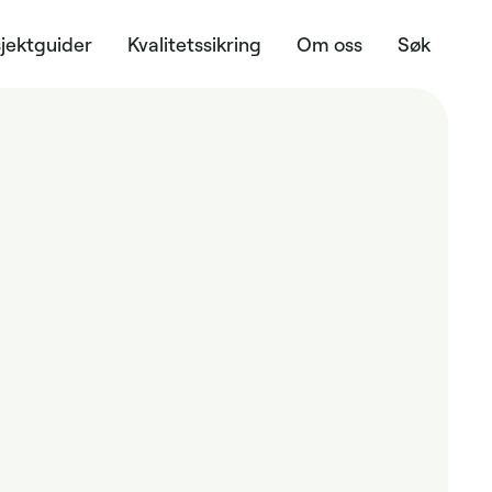
jektguider
Kvalitetssikring
Om oss
Søk