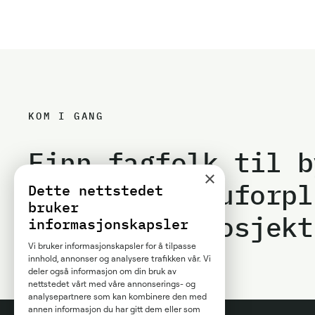
KOM I GANG
Finn fagfolk til b
×
Motta flere uforpl
Dette nettstedet
bruker
ditt byggeprosjekt
informasjonskapsler
Vi bruker informasjonskapsler for å tilpasse
innhold, annonser og analysere trafikken vår. Vi
deler også informasjon om din bruk av
nettstedet vårt med våre annonserings- og
analysepartnere som kan kombinere den med
annen informasjon du har gitt dem eller som