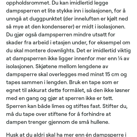
oppholdsrommet. Du kan imidlertid legge
dampsperren et lite stykke inn i isolasjonen, for å
unngå at duggpunktet (der inneluften er kjølt ned
så mye at den kondenserer) er midt i isolasjonen.
Du gjør også dampsperren mindre utsatt for
skader fra arbeid i etasjen under, for eksempel om
du skal montere downlights. Det er imidlertid viktig
at dampsperren ikke ligger innenfor mer enn ¼ av
isolasjonen. Skjøtene mellom lengdene av
dampsperre skal overlegges med minst 15 cm og
tapes sammen i lengden. Bruk en tape som er
egnet til akkurat dette formålet, så den ikke løsner
med en gang og gjør at sperren ikke er tett.
Sperren kan både limes og stiftes fast. Stifter du,
må du tape over stiftene for å forhindre at
dampen trenger gjennom de små hullene.
Husk at du aldri skal ha mer enn én dampsperre i