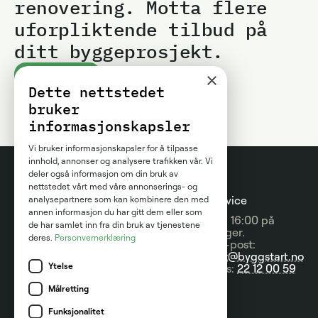
renovering. Motta flere
uforpliktende tilbud på
ditt byggeprosjekt.
×
Kom i gang
Dette nettstedet
bruker
informasjonskapsler
Vi bruker informasjonskapsler for å tilpasse
innhold, annonser og analysere trafikken vår. Vi
deler også informasjon om din bruk av
nettstedet vårt med våre annonserings- og
Prosjektguider
For
Kundeservice
analysepartnere som kan kombinere den med
annen informasjon du har gitt dem eller som
entreprenører
09:00 - 16:00 på
Prisguider
de har samlet inn fra din bruk av tjenestene
hverdager.
deres.
Personvernerklæring
Om tjenesten
Send e-post:
Artikler
kontakt@byggstart.no
Brukervilkår
Ytelse
Nyheter
Ring oss:
22 12 00 59
Partnere
Målretting
Kategorier
Kontakt
Funksjonalitet