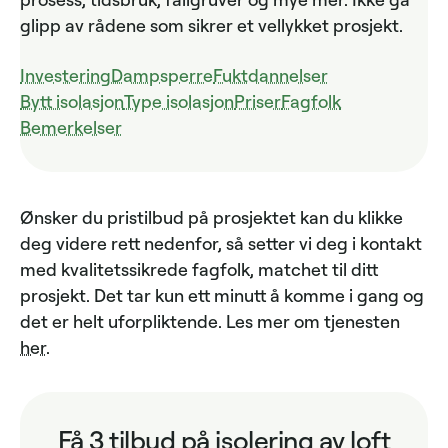
glipp av rådene som sikrer et vellykket prosjekt.
Investering
Dampsperre
Fuktdannelser
Bytt isolasjon
Type isolasjon
Priser
Fagfolk
Bemerkelser
Ønsker du pristilbud på prosjektet kan du klikke
deg videre rett nedenfor, så setter vi deg i kontakt
med kvalitetssikrede fagfolk, matchet til ditt
prosjekt. Det tar kun ett minutt å komme i gang og
det er helt uforpliktende. Les mer om tjenesten
her
.
Få 3 tilbud på isolering av loft