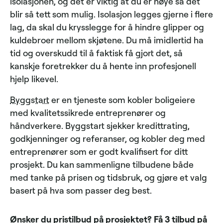
isolasjonen, og det er viktig at du er nøye så det
blir så tett som mulig. Isolasjon legges gjerne i flere
lag, da skal du krysslegge for å hindre glipper og
kuldebroer mellom skjøtene. Du må imidlertid ha
tid og overskudd til å faktisk få gjort det, så
kanskje foretrekker du å hente inn profesjonell
hjelp likevel.
Byggstart
er en tjeneste som kobler boligeiere
med kvalitetssikrede entreprenører og
håndverkere. Byggstart sjekker kredittrating,
godkjenninger og referanser, og kobler deg med
entreprenører som er godt kvalifisert for ditt
prosjekt. Du kan sammenligne tilbudene både
med tanke på prisen og tidsbruk, og gjøre et valg
basert på hva som passer deg best.
Ønsker du pristilbud på prosjektet? Få 3 tilbud på