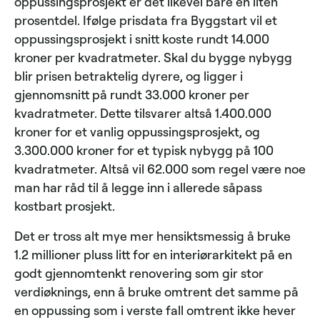
oppussingsprosjekt er det likevel bare en liten
prosentdel. Ifølge prisdata fra Byggstart vil et
oppussingsprosjekt i snitt koste rundt 14.000
kroner per kvadratmeter. Skal du bygge nybygg
blir prisen betraktelig dyrere, og ligger i
gjennomsnitt på rundt 33.000 kroner per
kvadratmeter. Dette tilsvarer altså 1.400.000
kroner for et vanlig oppussingsprosjekt, og
3.300.000 kroner for et typisk nybygg på 100
kvadratmeter. Altså vil 62.000 som regel være noe
man har råd til å legge inn i allerede såpass
kostbart prosjekt.
Det er tross alt mye mer hensiktsmessig å bruke
1.2 millioner pluss litt for en interiørarkitekt på en
godt gjennomtenkt renovering som gir stor
verdiøknings, enn å bruke omtrent det samme på
en oppussing som i verste fall omtrent ikke hever