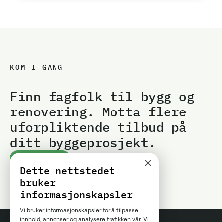
KOM I GANG
Finn fagfolk til bygg og
renovering. Motta flere
uforpliktende tilbud på
ditt byggeprosjekt.
×
Kom i gang
Dette nettstedet
bruker
informasjonskapsler
Vi bruker informasjonskapsler for å tilpasse
innhold, annonser og analysere trafikken vår. Vi