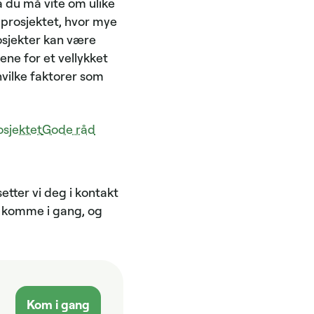
a du må vite om ulike
e prosjektet, hvor mye
osjekter kan være
ne for et vellykket
hvilke faktorer som
osjektet
Gode råd
etter vi deg i kontakt
 å komme i gang, og
Kom i gang