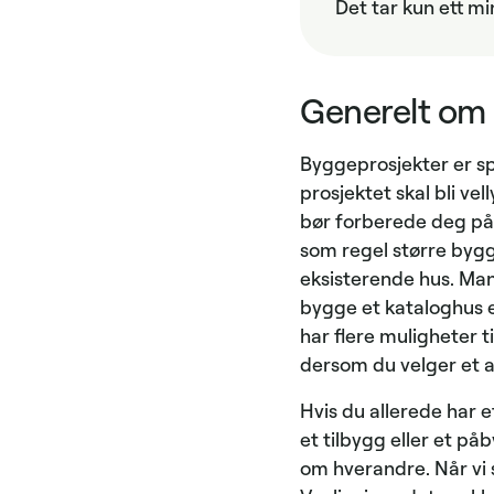
Det tar kun ett mi
Generelt om
Byggeprosjekter er s
prosjektet skal bli ve
bør forberede deg på
som regel større bygg
eksisterende hus. Man
bygge et kataloghus el
har flere muligheter t
dersom du velger et a
Hvis du allerede har e
et tilbygg eller et på
om hverandre. Når vi 