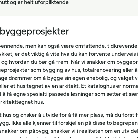
nutt og er helt uforpliktende
 byggeprosjekter
pennende, men kan også være omfattende, tidkrevende o
llykket, er det viktig å vite hva du kan forvente underveis
 og hvordan du bør gå frem. Når vi snakker om byggepro
eprosjekter som bygging av hus, totalrenovering eller 
ge drømmer om å bygge sin egen enebolig, og valget vi
ler et hus tegnet av en arkitekt. Et kataloghus er normalt
il å få egne spesialtilpassede løsninger som setter et s
rkitekttegnet hus.
t hus og ønsker å utvide for å få mer plass, må du først
bygg. Ikke alle kjenner til forskjellen på disse to begrep
snakker om påbygg, snakker vi i realiteten om en utvidel