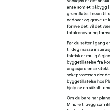
Vanligvis er det snakk
anse som et påbygg i 
grunnflate. I noen til
nedover og grave ut k
fornye det, vil det v
totalrenovering forny
Før du setter i gang e
til deg masse inspiras
faktisk er mulig å gj
byggetillatelse fra k
engasjere en arkitekt 
søkeprosessen der det
byggetillatelse hos P
hjelp av en såkalt "ans
Om du bare har planer
Mindre tilbygg som i