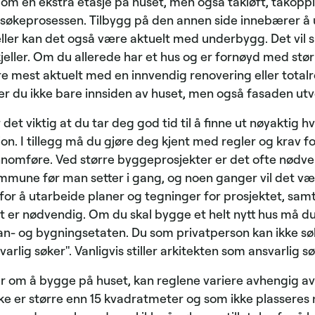
 om en ekstra etasje på huset, men også takløft, takoppl
søkeprosessen. Tilbygg på den annen side innebærer å 
feller kan det også være aktuelt med underbygg. Det vil s
jeller. Om du allerede har et hus og er fornøyd med stø
ære mest aktuelt med en innvendig renovering eller tota
er du ikke bare innsiden av huset, men også fasaden utv
r det viktig at du tar deg god tid til å finne ut nøyaktig 
jon. I tillegg må du gjøre deg kjent med regler og krav f
ennomføre. Ved større byggeprosjekter er det ofte nødv
ommune før man setter i gang, og noen ganger vil det v
for å utarbeide planer og tegninger for prosjektet, samt 
 er nødvendig. Om du skal bygge et helt nytt hus må du 
lan- og bygningsetaten. Du som privatperson kan ikke sø
varlig søker". Vanligvis stiller arkitekten som ansvarlig sø
 om å bygge på huset, kan reglene variere avhengig av 
kke er større enn 15 kvadratmeter og som ikke plassere