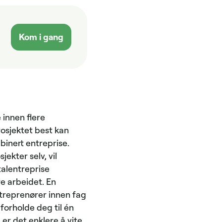
Kom i gang
 innen flere
osjektet best kan
binert entreprise.
ekter selv, vil
alentreprise
e arbeidet. En
treprenører innen fag
 forholde deg til én
 er det enklere å vite