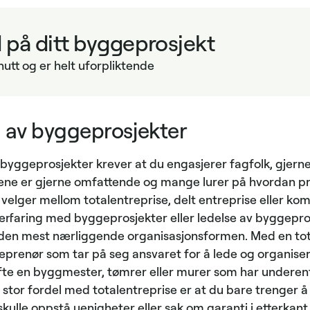
d på ditt byggeprosjekt
nutt og er helt uforpliktende
 av byggeprosjekter
 byggeprosjekter krever at du engasjerer fagfolk, gjerne
ene er gjerne omfattende og mange lurer på hvordan pr
 velger mellom totalentreprise, delt entreprise eller kom
erfaring med byggeprosjekter eller ledelse av byggeprosj
 den mest nærliggende organisasjonsformen. Med en tot
eprenør som tar på seg ansvaret for å lede og organiser
ofte en byggmester, tømrer eller murer som har underen
n stor fordel med totalentreprise er at du bare trenger å
ulle oppstå uenigheter eller sak om garanti i etterkant,