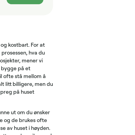
g kostbart. For at
 i prosessen, hva du
sjekter, mener vi
å bygge på et
l ofte stå mellom å
 litt billigere, men du
ærpreg på huset
 finne ut om du ønsker
ene og de brukes ofte
se av huset i høyden.