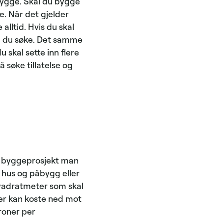
bygge. Skal du bygge
se. Når det gjelder
alltid. Hvis du skal
å du søke. Det samme
u skal sette inn flere
å søke tillatelse og
s byggeprosjekt man
 hus og påbygg eller
 kvadratmeter som skal
ter kan koste ned mot
roner per