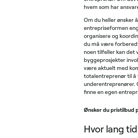
hvem som har ansvare
Om du heller ønsker å 
entrepriseformen engas
organisere og koordine
du må være forberedt p
noen tilfeller kan de
byggeprosjekter involv
være aktuelt med komb
totalentreprenør til 
underentreprenører. O
finne en egen entrepr
Ønsker du pristilbud 
Hvor lang tid