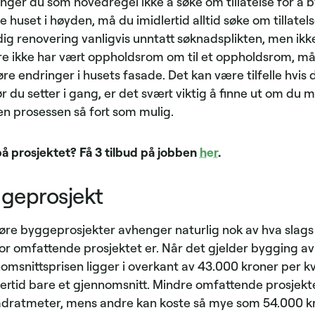
nger du som hovedregel ikke å søke om tillatelse for å 
e huset i høyden, må du imidlertid alltid søke om tillatel
ig renovering vanligvis unntatt søknadsplikten, men ikke 
ere ikke har vært oppholdsrom om til et oppholdsrom, m
øre endringer i husets fasade. Det kan være tilfelle hvis d
ør du setter i gang, er det svært viktig å finne ut om du m
 prosessen så fort som mulig.
på prosjektet? Få 3 tilbud på jobben
her
.
ggeprosjekt
føre byggeprosjekter avhenger naturlig nok av hva slag
or omfattende prosjektet er. Når det gjelder bygging av
ennomsnittsprisen ligger i overkant av 43.000 kroner per
lertid bare et gjennomsnitt. Mindre omfattende prosjek
adratmeter, mens andre kan koste så mye som 54.000 k