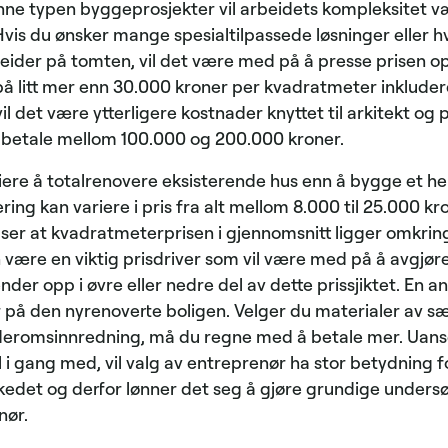
nne typen byggeprosjekter vil arbeidets kompleksitet v
Hvis du ønsker mange spesialtilpassede løsninger eller h
ider på tomten, vil det være med på å presse prisen o
å litt mer enn 30.000 kroner per kvadratmeter inkludere
il det være ytterligere kostnader knyttet til arkitekt og 
betale mellom 100.000 og 200.000 kroner.
iere å totalrenovere eksisterende hus enn å bygge et hel
ring kan variere i pris fra alt mellom 8.000 til 25.000 kr
ser at kvadratmeterprisen i gjennomsnitt ligger omkrin
n være en viktig prisdriver som vil være med på å avgjør
nder opp i øvre eller nedre del av dette prissjiktet. En a
på den nyrenoverte boligen. Velger du materialer av særl
aderomsinnredning, må du regne med å betale mer. Uanse
i gang med, vil valg av entreprenør ha stor betydning fo
rkedet og derfor lønner det seg å gjøre grundige undersø
nør.