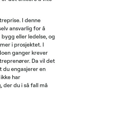
treprise. I denne
elv ansvarlig for å
bygg eller ledelse, og
er i prosjektet. I
 Noen ganger krever
treprenører. Da vil det
t du engasjerer en
 ikke har
der du i så fall må