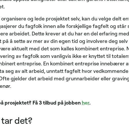
t.
organisere og lede prosjektet selv, kan du velge delt en
jerer du fagfolk innen alle forskjellige fagfelt og står s
re arbeidet. Dette krever at du har en del erfaring med 
å å sette av mer av din egen tid og involvere deg selv m
t være aktuelt med det som kalles kombinert entreprise.
ering av fagfolk som vanligvis ikke er knyttet til totalen
inert entreprise. En kombinert entreprise innebærer a
å ta seg av alt arbeid, unntatt fagfelt hvor vedkommende
fte gjelder det arbeid med grunnarbeider eller graving, 
enør.
på prosjektet? Få 3 tilbud på jobben
her
.
 tar det?