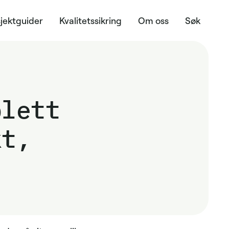
jektguider
Kvalitetssikring
Om oss
Søk
plett
kt,