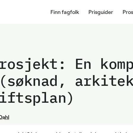
Finn fagfolk
Prisguider
Pros
rosjekt: En kom
(søknad, arkite
iftsplan)
Dahl