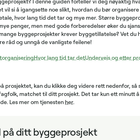
ggeprosjekt? I denne guiden forteller vi deg nøyaktig hv
 vil si å igangsette noe slikt, hvordan du bør organiser
ale, hvor lang tid det tar og mye mer. Større byggepr
mye penger, men med gode forberedelser øker du sjanse
t mange byggeprosjekter krever byggetillatelse? Vet du 
re råd og unngå de vanligste feilene!
torganisering
Hvor lang tid tar det
Underveis og etter pr
å prosjektet, kan du klikke deg videre rett nedenfor, så s
agfolk, matchet til ditt prosjekt. Det tar kun ett minutt
ende. Les mer om tjenesten
her
.
d på ditt byggeprosjekt