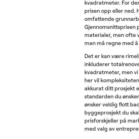
kvadratmeter. For de
prisen opp eller ned. 
omfattende grunnarbe
Gjennomsnittsprisen p
materialer, men ofte v
man må regne med å 
Det er kan være rimel
inkluderer totalrenove
kvadratmeter, men vi 
her vil kompleksitete
akkurat ditt prosjekt e
standarden du ønsker 
ønsker veldig flott b
byggeprosjekt du skal 
prisforskjeller på ma
med valg av entrepre