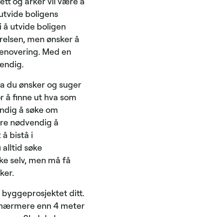
ett og arker vil være å
utvide boligens
i å utvide boligen
rrelsen, men ønsker å
lrenovering. Med en
endig.
hva du ønsker og suger
or å finne ut hva som
endig å søke om
ære nødvendig å
å bistå i
alltid søke
ke selv, men må få
ker.
byggeprosjektet ditt.
s nærmere enn 4 meter