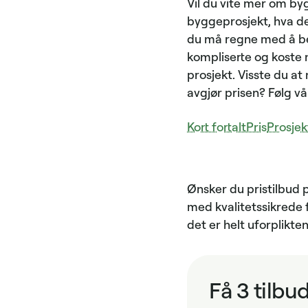
Vil du vite mer om by
byggeprosjekt, hva det
du må regne med å bet
kompliserte og koste 
prosjekt. Visste du a
avgjør prisen? Følg vå
Kort fortalt
Pris
Prosjek
Ønsker du pristilbud p
med kvalitetssikrede f
det er helt uforplikt
Få 3 tilbu