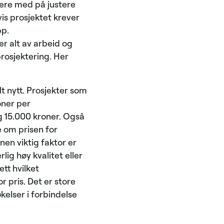
ære med på justere
vis prosjektet krever
pp.
r alt av arbeid og
prosjektering. Her
t nytt. Prosjekter som
oner per
g 15.000 kroner. Også
e om prisen for
nnen viktig faktor er
ig høy kvalitet eller
tt hvilket
r pris. Det er store
kelser i forbindelse