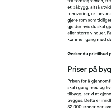
fra tomtegrensen, tre
et påbygg, altså utvid
renovering, er innvend
gjøre rom som tidlig
gjelder hvis du skal gj
eller større vinduer. F
komme i gang med den
Ønsker du pristilbud 
Priser på by
Prisen for å gjennom
skal i gang med og hv
tilbygg, ser vi at gj
bygges. Dette er imid
32.000 kroner per kv