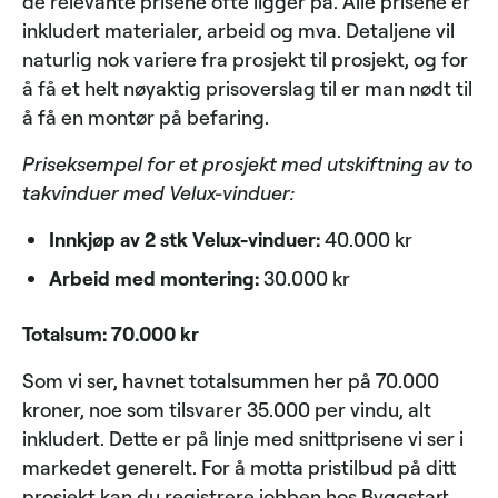
de relevante prisene ofte ligger på. Alle prisene er
inkludert materialer, arbeid og mva. Detaljene vil
naturlig nok variere fra prosjekt til prosjekt, og for
å få et helt nøyaktig prisoverslag til er man nødt til
å få en montør på befaring.
Priseksempel for et prosjekt med utskiftning av to
takvinduer med Velux-vinduer:
Innkjøp av 2 stk Velux-vinduer:
40.000 kr
Arbeid med montering:
30.000 kr
Totalsum: 70.000 kr
Som vi ser, havnet totalsummen her på 70.000
kroner, noe som tilsvarer 35.000 per vindu, alt
inkludert. Dette er på linje med snittprisene vi ser i
markedet generelt. For å motta pristilbud på ditt
prosjekt kan du registrere jobben hos
Byggstart
.