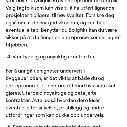
Vær nøye i utvelgelsen av entreprenør og fagfolk.
Velg fagfolk som kan vise til å ha utført lignende
prosjekter tidligere, til høy kvalitet. Forsikre deg
også om at de har god økonomi, og kan tåle
eventuelle tap. Benytter du
Boligfiks
kan du være
sikker på at du finner en entreprenør som er egnet
til jobben.
Vær tydelig og nøyaktig i kontrakter
For å unngå uenigheter underveis i
byggeperioden, er det viktig at både du og
entreprenøren er inneforstått med hva som skal
gjøres. Utarbeid nøyaktige og detaljerte
kontrakter. Avtal også hvordan dere løser
eventuelle forsinkelser, pristillegg og andre
utfordringer som kan dukke opp underveis.
Sett opp et budsjett og hold deg til det