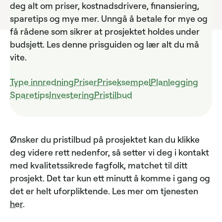
deg alt om priser, kostnadsdrivere, finansiering,
sparetips og mye mer. Unngå å betale for mye og
få rådene som sikrer at prosjektet holdes under
budsjett. Les denne prisguiden og lær alt du må
vite.
Type innredning
Priser
Priseksempel
Planlegging
Sparetips
Investering
Pristilbud
Ønsker du pristilbud på prosjektet kan du klikke
deg videre rett nedenfor, så setter vi deg i kontakt
med kvalitetssikrede fagfolk, matchet til ditt
prosjekt. Det tar kun ett minutt å komme i gang og
det er helt uforpliktende. Les mer om tjenesten
her
.