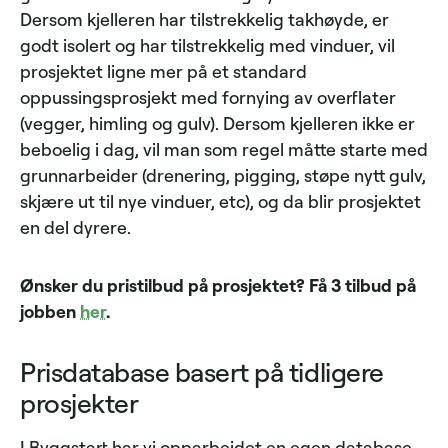
Dersom kjelleren har tilstrekkelig takhøyde, er
godt isolert og har tilstrekkelig med vinduer, vil
prosjektet ligne mer på et standard
oppussingsprosjekt med fornying av overflater
(vegger, himling og gulv). Dersom kjelleren ikke er
beboelig i dag, vil man som regel måtte starte med
grunnarbeider (drenering, pigging, støpe nytt gulv,
skjære ut til nye vinduer, etc), og da blir prosjektet
en del dyrere.
Ønsker du pristilbud på prosjektet? Få 3 tilbud på
jobben
her
.
Prisdatabase basert på tidligere
prosjekter
I Byggstart har vi opparbeidet en egen database