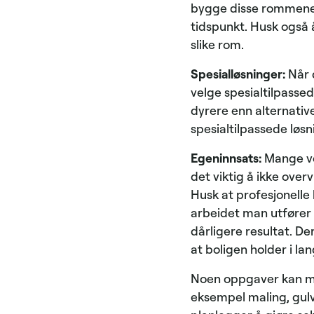
bygge disse rommene 
tidspunkt. Husk også 
slike rom.
Spesialløsninger:
Når 
velge spesialtilpassed
dyrere enn alternativ
spesialtilpassede løsn
Egeninnsats:
Mange ve
det viktig å ikke over
Husk at profesjonelle 
arbeidet man utfører se
dårligere resultat. Der
at boligen holder i la
Noen oppgaver kan man 
eksempel maling, gulvl