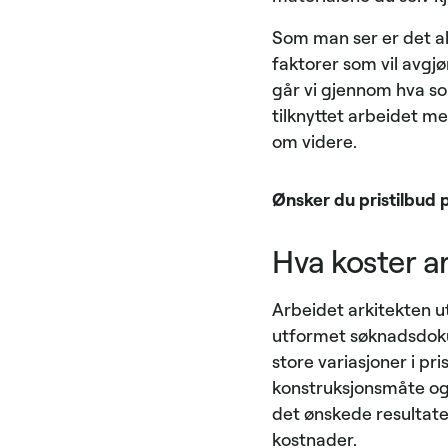
Som man ser er det alt
faktorer som vil avgjør
går vi gjennom hva so
tilknyttet arbeidet me
om videre.
Ønsker du pristilbud 
Hva koster a
Arbeidet arkitekten ut
utformet søknadsdokum
store variasjoner i pr
konstruksjonsmåte og 
det ønskede resultatet
kostnader.