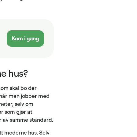
Kom i gang
ne hus?
som skal bo der.
r når man jobber med
meter, selv om
er som gjør at
er av samme standard.
tt moderne hus. Selv