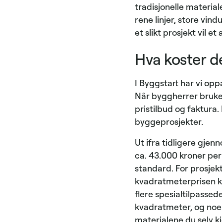
tradisjonelle materia
rene linjer, store vin
et slikt prosjekt vil 
Hva koster d
I Byggstart har vi op
Når byggherrer bruker
pristilbud og faktura.
byggeprosjekter.
Ut ifra tidligere gjen
ca. 43.000 kroner per
standard. For prosjek
kvadratmeterprisen k
flere spesialtilpassed
kvadratmeter, og noen
materialene du selv k