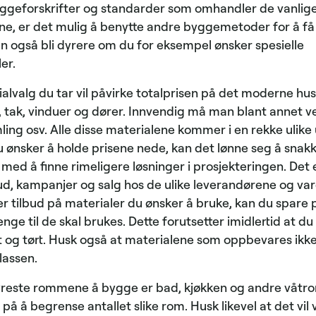
yggeforskrifter og standarder som omhandler de vanlig
, er det mulig å benytte andre byggemetoder for å få et
an også bli dyrere om du for eksempel ønsker spesielle
er.
alvalg du tar vil påvirke totalprisen på det moderne hus
, tak, vinduer og dører. Innvendig må man blant annet v
himling osv. Alle disse materialene kommer i en rekke ulike
u ønsker å holde prisene nede, kan det lønne seg å snak
ed å finne rimeligere løsninger i prosjekteringen. Det e
ud, kampanjer og salg hos de ulike leverandørene og var
 tilbud på materialer du ønsker å bruke, kan du spare 
enge til de skal brukes. Dette forutsetter imidlertid at du
 og tørt. Husk også at materialene som oppbevares ikke 
lassen.
reste rommene å bygge er bad, kjøkken og andre våtro
å å begrense antallet slike rom. Husk likevel at det vil