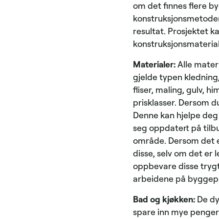
om det finnes flere b
konstruksjonsmetodene
resultat. Prosjektet k
konstruksjonsmaterial
Materialer:
Alle materi
gjelde typen kledning
fliser, maling, gulv, 
prisklasser. Dersom d
Denne kan hjelpe deg m
seg oppdatert på tilb
område. Dersom det er
disse, selv om det er l
oppbevare disse trygt
arbeidene på byggep
Bad og kjøkken:
De dy
spare inn mye penger p