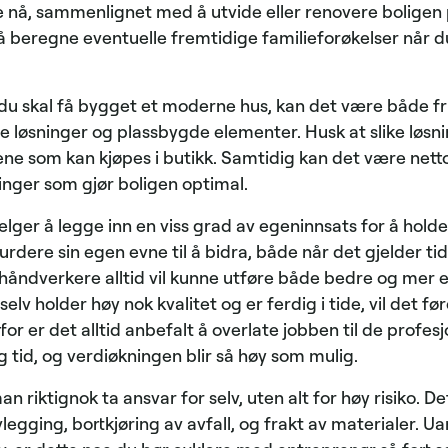
nå, sammenlignet med å utvide eller renovere boligen 
å beregne eventuelle fremtidige familieforøkelser når 
du skal få bygget et moderne hus, kan det være både fr
e løsninger og plassbygde elementer. Husk at slike løsni
ene som kan kjøpes i butikk. Samtidig kan det være nett
inger som gjør boligen optimal.
lger å legge inn en viss grad av egeninnsats for å holde
vurdere sin egen evne til å bidra, både når det gjelder t
håndverkere alltid vil kunne utføre både bedre og mer ef
lv holder høy nok kvalitet og er ferdig i tide, vil det føre
for er det alltid anbefalt å overlate jobben til de profesjo
ng tid, og verdiøkningen blir så høy som mulig.
riktignok ta ansvar for selv, uten alt for høy risiko. Det
egging, bortkjøring av avfall, og frakt av materialer. U