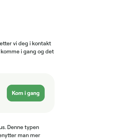
etter vi deg i kontakt
t å komme i gang og det
Kom i gang
hus. Denne typen
 benytter man mer