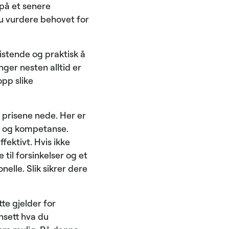
på et senere
du vurdere behovet for
istende og praktisk å
nger nesten alltid er
opp slike
 prisene nede. Her er
id og kompetanse.
fektivt. Hvis ikke
 til forsinkelser og et
nelle. Slik sikrer dere
te gjelder for
ansett hva du