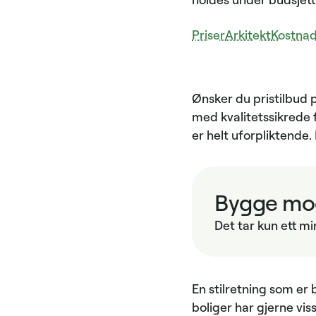
Priser
Arkitekt
Kostnad
Ønsker du pristilbud p
med kvalitetssikrede f
er helt uforpliktende
Bygge mod
Det tar kun ett mi
En stilretning som er
boliger har gjerne vi