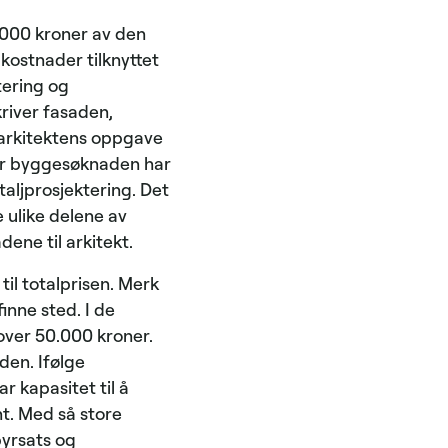
.000 kroner av den
kostnader tilknyttet
tering og
river fasaden,
 arkitektens oppgave
Når byggesøknaden har
etaljprosjektering. Det
e ulike delene av
ene til arkitekt.
til totalprisen. Merk
inne sted. I de
over 50.000 kroner.
den. Ifølge
 kapasitet til å
nt. Med så store
byrsats og