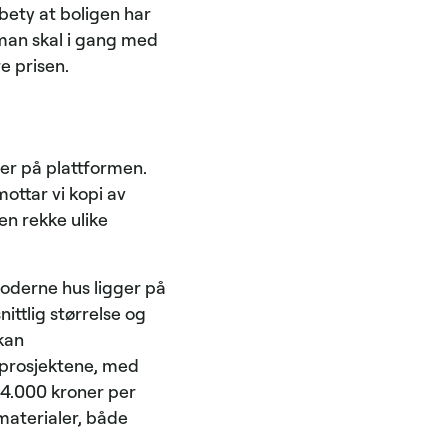
bety at boligen har
r man skal i gang med
e prisen.
er på plattformen.
ottar vi kopi av
en rekke ulike
 moderne hus ligger på
ittlig størrelse og
kan
 prosjektene, med
 54.000 kroner per
materialer, både