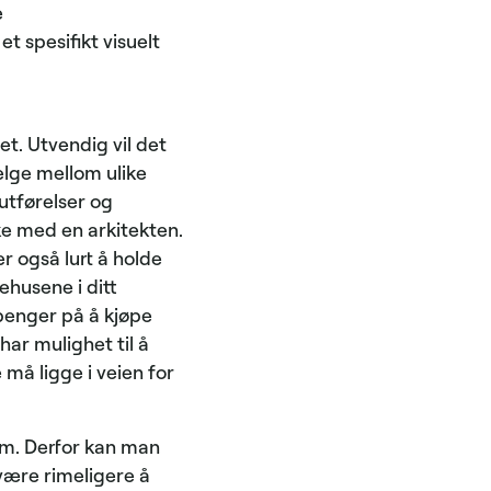
e
 spesifikt visuelt
et. Utvendig vil det
elge mellom ulike
 utførelser og
ke med en arkitekten.
r også lurt å holde
ehusene i ditt
penger på å kjøpe
 har mulighet til å
må ligge i veien for
m. Derfor kan man
 være rimeligere å