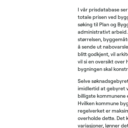
I vår prisdatabase se
totale prisen ved byg
søking til Plan og Byg
administrativt arbeid
størrelsen, byggemåte
å sende ut nabovarsle
blitt godkjent, vil ark
vil si en oversikt ove
bygningen skal konstr
Selve søknadsgebyret t
imidlertid at gebyret 
billigste kommunene e
Hvilken kommune bygge
regelverket er maksim
overholde dette. Det k
variasjoner, lønner 