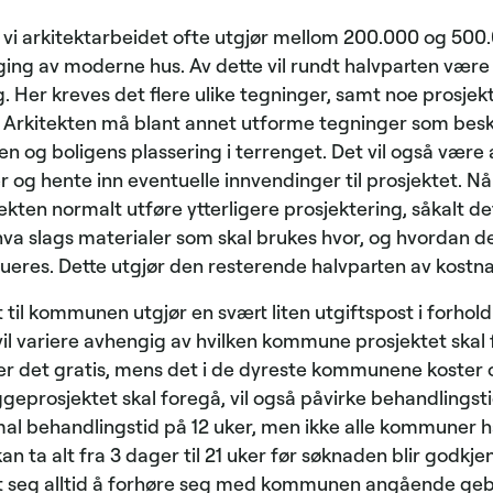
r vi arkitektarbeidet ofte utgjør mellom 200.000 og 500
ging av moderne hus. Av dette vil rundt halvparten være 
g. Her kreves det flere ulike tegninger, samt noe prosjek
. Arkitekten må blant annet utforme tegninger som besk
n og boligens plassering i terrenget. Det vil også være
r og hente inn eventuelle innvendinger til prosjektet. 
itekten normalt utføre ytterligere prosjektering, såkalt d
r hva slags materialer som skal brukes hvor, og hvordan d
ueres. Dette utgjør den resterende halvparten av kostnad
il kommunen utgjør en svært liten utgiftspost i forhold 
vil variere avhengig av hvilken kommune prosjektet skal f
r det gratis, mens det i de dyreste kommunene koster 
prosjektet skal foregå, vil også påvirke behandlingsti
al behandlingstid på 12 uker, men ikke alle kommuner har
an ta alt fra 3 dager til 21 uker før søknaden blir godkje
det seg alltid å forhøre seg med kommunen angående ge