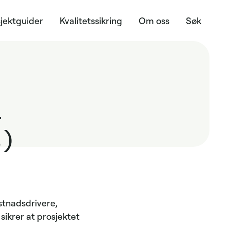
jektguider
Kvalitetssikring
Om oss
Søk
a
s)
stnadsdrivere,
sikrer at prosjektet