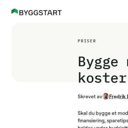
PRISER
Bygge 
koster
Skrevet av
Fredrik 
Skal du bygge et mode
finansiering, spareti
holdes under budsjett