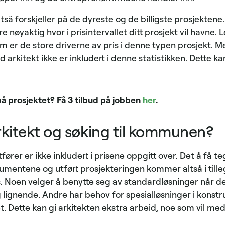
så forskjeller på de dyreste og de billigste prosjektene.
e nøyaktig hvor i prisintervallet ditt prosjekt vil havne. 
m er de store driverne av pris i denne typen prosjekt. M
d arkitekt ikke er inkludert i denne statistikken. Dette k
på prosjektet? Få 3 tilbud på jobben
her
.
rkitekt og søking til kommunen?
fører er ikke inkludert i prisene oppgitt over. Det å få t
entene og utført prosjekteringen kommer altså i tille
is. Noen velger å benytte seg av standardløsninger når d
lignende. Andre har behov for spesialløsninger i konstr
. Dette kan gi arkitekten ekstra arbeid, noe som vil med