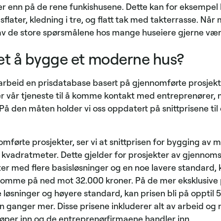
ler enn på de rene funkishusene. Dette kan for eksempel 
dusflater, kledning i tre, og flatt tak med takterrasse. Nå
et av de store spørsmålene hos mange huseiere gjerne vær
et å bygge et moderne hus?
parbeid en prisdatabase basert på gjennomførte prosjekt
 vår tjeneste til å komme kontakt med entreprenører, m
 På den måten holder vi oss oppdatert på snittprisene til 
nomførte prosjekter, ser vi at snittprisen for bygging av
 kvadratmeter. Dette gjelder for prosjekter av gjennomsn
ter med flere basisløsninger og en noe lavere standard, 
omme på ned mot 32.000 kroner. På de mer eksklusive
e løsninger og høyere standard, kan prisen bli på opptil
 ganger mer. Disse prisene inkluderer alt av arbeid og 
jøper inn og de entreprenørfirmaene handler inn.