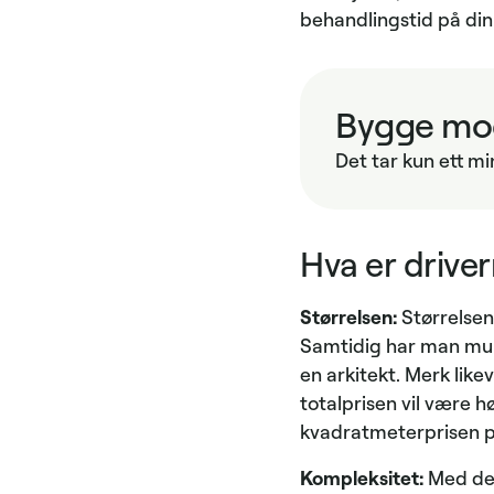
behandlingstid på di
Bygge mod
Det tar kun ett mi
Hva er drive
Størrelsen:
Størrelsen
Samtidig har man muli
en arkitekt. Merk like
totalprisen vil være h
kvadratmeterprisen på
Kompleksitet:
Med det