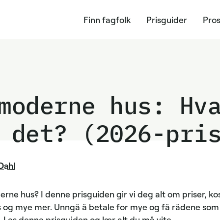
Finn fagfolk
Prisguider
Pros
moderne hus: Hv
 det?
(2026-pri
Dahl
rne hus? I denne prisguiden gir vi deg alt om priser, ko
ps og mye mer. Unngå å betale for mye og få rådene som 
. Les denne prisguiden og lær alt du må vite.