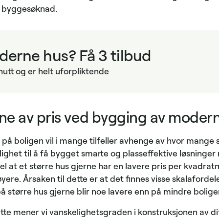
n byggesøknad.
erne hus? Få 3 tilbud
nutt og er helt uforpliktende
rne av pris ved bygging av moder
 på boligen vil i mange tilfeller avhenge av hvor mange 
ghet til å få bygget smarte og plasseffektive løsninge
vel at et større hus gjerne har en lavere pris per kvadrat
øyere. Årsaken til dette er at det finnes visse skalafordel
 større hus gjerne blir noe lavere enn på mindre bolig
te mener vi vanskelighetsgraden i konstruksjonen av di