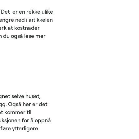
 Det er en rekke ulike
Lengre ned i artikkelen
erk at kostnader
an du også lese mer
egnet selve huset,
gg. Også her er det
et kommer til
uksjonen for å oppnå
føre ytterligere