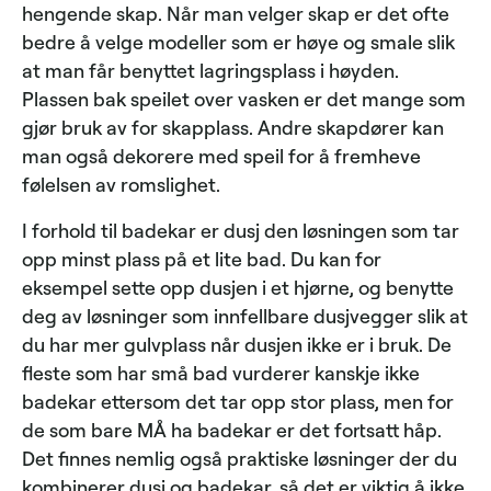
hengende skap. Når man velger skap er det ofte
bedre å velge modeller som er høye og smale slik
at man får benyttet lagringsplass i høyden.
Plassen bak speilet over vasken er det mange som
gjør bruk av for skapplass. Andre skapdører kan
man også dekorere med speil for å fremheve
følelsen av romslighet.
I forhold til badekar er dusj den løsningen som tar
opp minst plass på et lite bad. Du kan for
eksempel sette opp dusjen i et hjørne, og benytte
deg av løsninger som innfellbare dusjvegger slik at
du har mer gulvplass når dusjen ikke er i bruk. De
fleste som har små bad vurderer kanskje ikke
badekar ettersom det tar opp stor plass, men for
de som bare MÅ ha badekar er det fortsatt håp.
Det finnes nemlig også praktiske løsninger der du
kombinerer dusj og badekar, så det er viktig å ikke