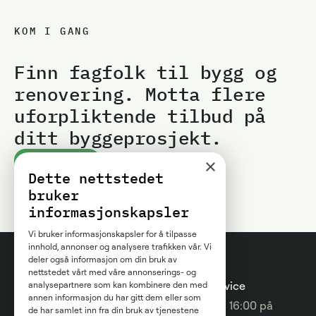
KOM I GANG
Finn fagfolk til bygg og
renovering. Motta flere
uforpliktende tilbud på
ditt byggeprosjekt.
×
Kom i gang
Dette nettstedet
bruker
informasjonskapsler
Vi bruker informasjonskapsler for å tilpasse
innhold, annonser og analysere trafikken vår. Vi
deler også informasjon om din bruk av
nettstedet vårt med våre annonserings- og
Prosjektguider
For
Kundeservice
analysepartnere som kan kombinere den med
annen informasjon du har gitt dem eller som
entreprenører
09:00 - 16:00 på
Prisguider
de har samlet inn fra din bruk av tjenestene