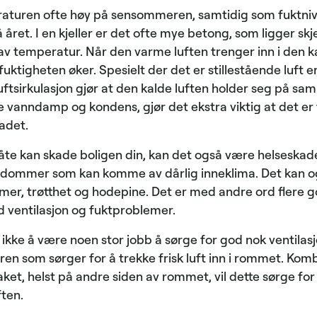
raturen ofte høy på sensommeren, samtidig som fuktniv
å året. I en kjeller er det ofte mye betong, som ligger s
av temperatur. Når den varme luften trenger inn i den ka
uktigheten øker. Spesielt der det er stillestående luft er
ftsirkulasjon gjør at den kalde luften holder seg på sam
anndamp og kondens, gjør det ekstra viktig at det er t
badet.
og råte kan skade boligen din, kan det også være helseska
ykdommer som kan komme av dårlig inneklima. Det kan og
er, trøtthet og hodepine. Det er med andre ord flere g
 ventilasjon og fuktproblemer.
 ikke å være noen stor jobb å sørge for god nok ventila
ren som sørger for å trekke frisk luft inn i rommet. Kom
aket, helst på andre siden av rommet, vil dette sørge for
ften.