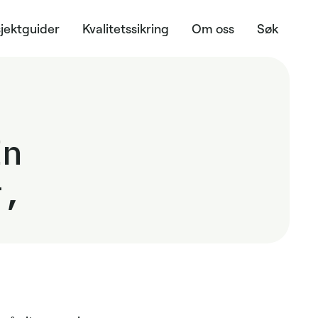
jektguider
Kvalitetssikring
Om oss
Søk
En
r,