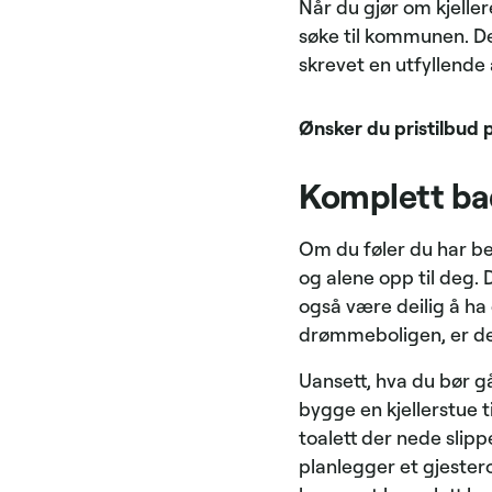
Når du gjør om kjelle
søke til kommunen. Det
skrevet en utfyllende
Ønsker du pristilbud 
Komplett bad
Om du føler du har beh
og alene opp til deg.
også være deilig å ha 
drømmeboligen, er det
Uansett, hva du bør gå
bygge en kjellerstue 
toalett der nede slip
planlegger et gjestero