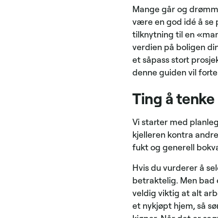
Mange går og drømmer 
være en god idé å se 
tilknytning til en «man
verdien på boligen di
et såpass stort prosje
denne guiden vil forte
Ting å tenke
Vi starter med planle
kjelleren kontra andre
fukt og generell bokva
Hvis du vurderer å selg
betraktelig. Men bad 
veldig viktig at alt ar
et nykjøpt hjem, så sø