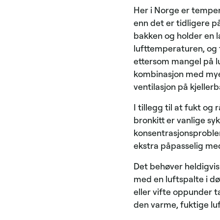
Her i Norge er tempe
enn det er tidligere p
bakken og holder en l
lufttemperaturen, og f
ettersom mangel på lu
kombinasjon med mye v
ventilasjon på kjeller
I tillegg til at fukt 
bronkitt er vanlige s
konsentrasjonsproblem
ekstra påpasselig med
Det behøver heldigvis
med en luftspalte i dø
eller vifte oppunder t
den varme, fuktige lu