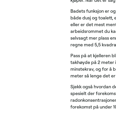
kjøper. Når det er sagt
Badets funksjon er og
både dusj og toalett, 
eller er det mest ment
arbeidsrommet du kans
selvsagt mer plass enn
regne med 5,5 kvadra
Pass på at kjelleren bl
takhøyde på 2 meter i
minstekrav, og for å 
meter så lenge det er
Sjekk også hvordan de
spesielt der forekomst
radonkonsentrasjonen
forekomst på under 