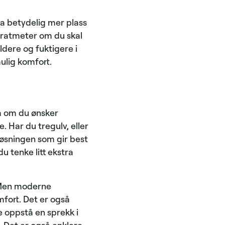
ta betydelig mer plass
adratmeter om du skal
ldere og fuktigere i
mulig komfort.
på om du ønsker
e. Har du tregulv, eller
 løsningen som gir best
u tenke litt ekstra
. Men moderne
mfort. Det er også
e oppstå en sprekk i