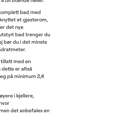
 å bli boende heller.
t komplett bad med
lknyttet et gjesterom,
ler det nye
utstyrt bad trenger du
j bør du i det minste
adratmeter.
 tillatt med en
dette er altså
 seg på minimum 2,4
ere i kjellere,
 hvor
 men det anbefales en