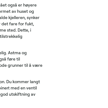
ået også er høyere
kjermet av huset og
lde kjelleren, synker
 det fare for fukt,
me sted. Dette, i
ilstrekkelig
delig. Astma og
så føre til
ode grunner til å være
sjon. Du kommer langt
binert med en ventil
 god utskiftning av