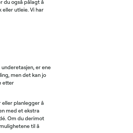
er du også pålagt å
ller utleie. Vi har
i underetasjen, er ene
ling, men det kan jo
 etter
 eller planlegger å
Men med et ekstra
idé. Om du derimot
mulighetene til å