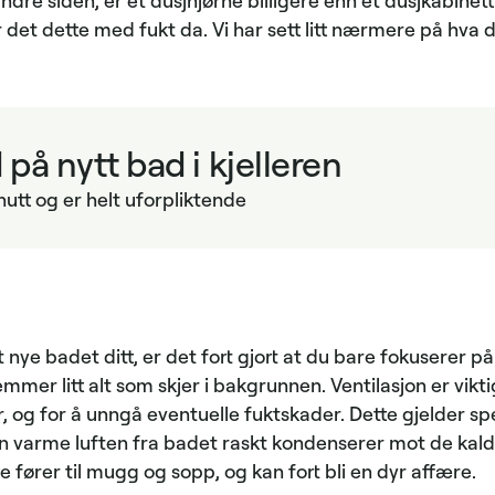
andre siden, er et dusjhjørne billigere enn et dusjkabinet
r det dette med fukt da. Vi har sett litt nærmere på hva
 på nytt bad i kjelleren
nutt og er helt uforpliktende
 nye badet ditt, er det fort gjort at du bare fokuserer p
mmer litt alt som skjer i bakgrunnen. Ventilasjon er vikti
og for å unngå eventuelle fuktskader. Dette gjelder spesi
en varme luften fra badet raskt kondenserer mot de kal
fører til mugg og sopp, og kan fort bli en dyr affære.