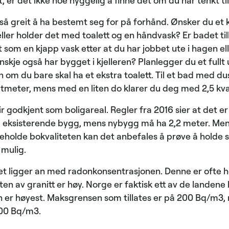
, er det ikke noe hyggelig å finne det om du har tenkt til
så greit å ha bestemt seg for på forhånd. Ønsker du e
eller holder det med toalett og en håndvask? Er badet ti
 som en kjapp vask etter at du har jobbet ute i hagen el
kje også har bygget i kjelleren? Planlegger du et fullt 
 om du bare skal ha et ekstra toalett. Til et bad med dus
tmeter, mens med en liten do klarer du deg med 2,5 kv
ir godkjent som boligareal. Regler fra 2016 sier at det er
 eksisterende bygg, mens nybygg må ha 2,2 meter. Men 
beholde bokvaliteten kan det anbefales å prøve å holde
 mulig.
t ligger an med radonkonsentrasjonen. Denne er ofte høy
en av granitt er høy. Norge er faktisk ett av de landene
 er høyest. Maksgrensen som tillates er på 200 Bq/m3,
100 Bq/m3.