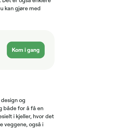
t. Det er også enklere
 du kan gjøre med
Kom i gang
å design og
g både for å få en
elt i kjeller, hvor det
de veggene, også i