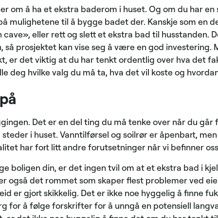
om å ha et ekstra baderom i huset. Og om du har en sto
på mulighetene til å bygge badet der. Kanskje som en del
 cave», eller rett og slett et ekstra bad til husstanden. D
n, så prosjektet kan vise seg å være en god investering.
kt, er det viktig at du har tenkt ordentlig over hva det 
lle deg hvilke valg du må ta, hva det vil koste og hvorda
 på
ggingen. Det er en del ting du må tenke over når du går 
 steder i huset. Vanntilførsel og soilrør er åpenbart, men
litet har fort litt andre forutsetninger når vi befinner o
e boligen din, er det ingen tvil om at et ekstra bad i kje
er også det rommet som skaper flest problemer ved eier
beid er gjort skikkelig. Det er ikke noe hyggelig å finne fuk
rg for å følge forskrifter for å unngå en potensiell lang