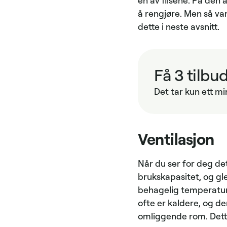
en av flisene. På den 
å rengjøre. Men så va
dette i neste avsnitt.
Få 3 tilbud
Det tar kun ett mi
Ventilasjon
Når du ser for deg det
brukskapasitet, og gle
behagelig temperatur, 
ofte er kaldere, og d
omliggende rom. Dette 