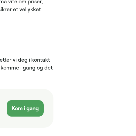
må vite om priser,
ikrer et vellykket
etter vi deg i kontakt
t å komme i gang og det
Kom i gang