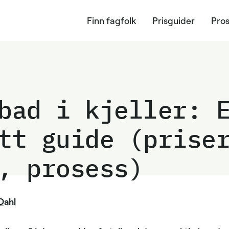
Finn fagfolk
Prisguider
Pros
bad i kjeller: 
tt guide (prise
, prosess)
Dahl