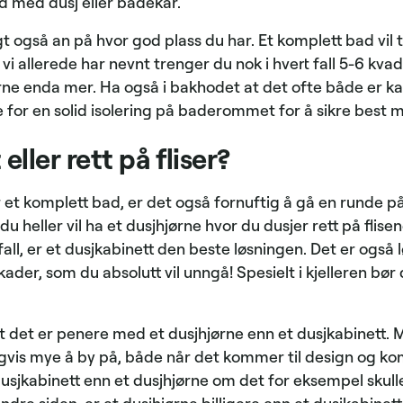
 med dusj eller badekar.
 også an på hvor god plass du har. Et komplett bad vil 
 vi allerede har nevnt trenger du nok i hvert fall 5-6 kv
erne enda mer. Ha også i bakhodet at det ofte både er ka
e for en solid isolering på baderommet for å sikre best 
eller rett på fliser?
 et komplett bad, er det også fornuftig å gå en runde 
du heller vil ha et dusjhjørne hvor du dusjer rett på flisen
lvfall, er et dusjkabinett den beste løsningen. Det er også
ader, som du absolutt vil unngå! Spesielt i kjelleren bør d
at det er penere med et dusjhjørne enn et dusjkabinett
igvis mye å by på, både når det kommer til design og ko
dusjkabinett enn et dusjhjørne om det for eksempel skull