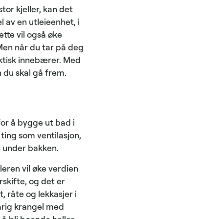
r kjeller, kan det
 av en utleieenhet, i
ette vil også øke
 Men når du tar på deg
faktisk innebærer. Med
n du skal gå frem.
for å bygge ut bad i
 ting som ventilasjon,
ss under bakken.
lleren vil øke verdien
skifte, og det er
t, råte og lekkasjer i
varig krangel med