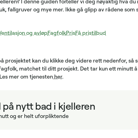
elleren? I denne guiden forteller vi deg nøyaktig hva du 
ruk, fallgruver og mye mer. Ikke gå glipp av rådene som s
Ventilasjon og avløp
Fagfolk
Pris
Få pristilbud
å prosjektet kan du klikke deg videre rett nedenfor, så s
agfolk, matchet til ditt prosjekt. Det tar kun ett minut
. Les mer om tjenesten
her
.
 på nytt bad i kjelleren
nutt og er helt uforpliktende