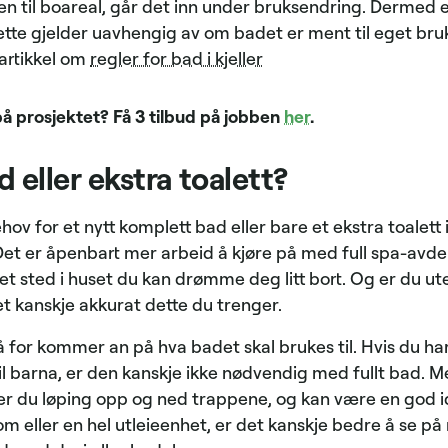
ren til boareal, går det inn under bruksendring. Dermed 
te gjelder uavhengig av om badet er ment til eget bruk e
 artikkel om
regler for bad i kjeller
på prosjektet? Få 3 tilbud på jobben
her
.
 eller ekstra toalett?
ov for et nytt komplett bad eller bare et ekstra toalett 
 Det er åpenbart mer arbeid å kjøre på med full spa-avde
et sted i huset du kan drømme deg litt bort. Og er du ute
 kanskje akkurat dette du trenger.
 for kommer an på hva badet skal brukes til. Hvis du har
til barna, er den kanskje ikke nødvendig med fullt bad. 
per du løping opp og ned trappene, og kan være en god 
m eller en hel utleieenhet, er det kanskje bedre å se på 