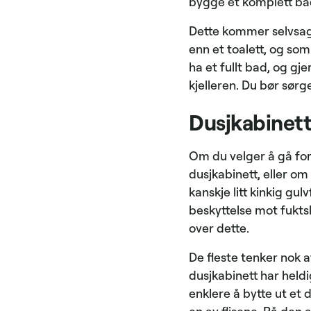
bygge et komplett bad
Dette kommer selvsagt
enn et toalett, og som
ha et fullt bad, og gj
kjelleren. Du bør sørg
Dusjkabinett 
Om du velger å gå for
dusjkabinett, eller om 
kanskje litt kinkig gu
beskyttelse mot fuktsk
over dette.
De fleste tenker nok 
dusjkabinett har held
enklere å bytte ut et 