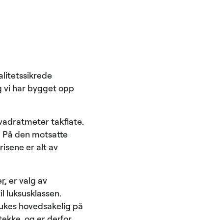
alitetssikrede
g vi har bygget opp
kvadratmeter takflate.
. På den motsatte
risene er alt av
er
, er valg av
il luksusklassen.
brukes hovedsakelig på
tekke, og er derfor