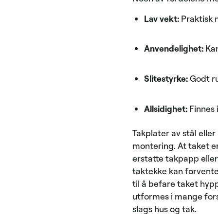
Lav vekt:
Praktisk 
Anvendelighet:
Kan
Slitestyrke:
Godt ru
Allsidighet:
Finnes 
Takplater av stål elle
montering. At taket er 
erstatte takpapp eller
taktekke kan forvente
til å befare taket hyp
utformes i mange fors
slags hus og tak.