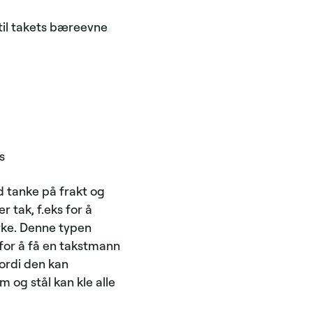
til takets bæreevne
s
ed tanke på frakt og
r tak, f.eks for å
erke. Denne typen
 for å få en takstmann
fordi den kan
 og stål kan kle alle