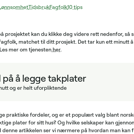
Lønnsomhet
Tidsbruk
Fagfolk
10 tips
å prosjektet kan du klikke deg videre rett nedenfor, så s
agfolk, matchet til ditt prosjekt. Det tar kun ett minut
. Les mer om tjenesten
her
.
d på å legge takplater
nutt og er helt uforpliktende
e praktiske fordeler, og er et populært valg blant nors
ktige plater for sitt hus? Og hvilke selskaper kan gjen
 denne artikkelen ser vi nærmere på hvordan man kan få 