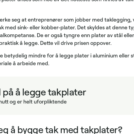
erke seg at entreprenører som jobber med taklegging, v
ak med sink- eller kobber-plater. Det skyldes at denne t
alkompetanse. De er også tyngre enn plater av stål elle
aktisk å legge. Dette vil drive prisen oppover.
e betydelig mindre for å legge plater i aluminium eller s
riale å arbeide med.
d på å legge takplater
nutt og er helt uforpliktende
eg å bygge tak med takplater?