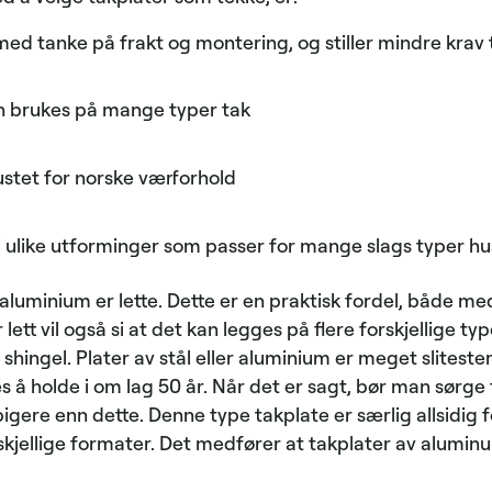
med tanke på frakt og montering, og stiller mindre krav 
 brukes på mange typer tak
stet for norske værforhold
i ulike utforminger som passer for mange slags typer hu
r aluminium er lette. Dette er en praktisk fordel, både m
lett vil også si at det kan legges på flere forskjellige type
 shingel. Plater av stål eller aluminium er meget slitest
s å holde i om lag 50 år. Når det er sagt, bør man sørge
pigere enn dette. Denne type takplate er særlig allsidig 
kjellige formater. Det medfører at takplater av aluminum