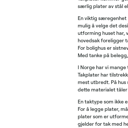
særlig plater av stål 
En viktig særegenhet 
mulig å velge det des
utforming huset har, v
hovedsak foreligger ta
For bolighus er sistne
Med tanke på belegg, 
I Norge har vi mange ty
Takplater har tilstrek
mest utbredt. På hus 
dette materialet tåler
En taktype som ikke e
For å legge plater, må
plater som er utformet
gjelder for tak med h