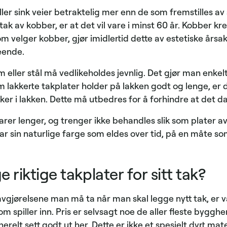
ler sink veier betraktelig mer enn de som fremstilles av 
tak av kobber, er at det vil vare i minst 60 år. Kobber kre
m velger kobber, gjør imidlertid dette av estetiske årsa
eende.
 eller stål må vedlikeholdes jevnlig. Det gjør man enkel
 lakkerte takplater holder på lakken godt og lenge, er d
er i lakken. Dette må utbedres for å forhindre at det da
rer lenger, og trenger ikke behandles slik som plater av 
ar sin naturlige farge som eldes over tid, på en måte s
 riktige takplater for sitt tak?
avgjørelsene man må ta når man skal legge nytt tak, er v
 spiller inn. Pris er selvsagt noe de aller fleste byggherr
elt sett godt ut her. Dette er ikke et spesielt dyrt mate