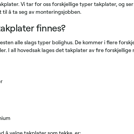
plater. Vi tar for oss forskjellige typer takplater, og 
t til å ta seg av monteringsjobben.
takplater finnes?
esten alle slags typer bolighus. De kommer i flere forskje
er. I all hovedsak lages det takplater av fire forskjellige 
er
inium
 å velge takplater som tekke, er: