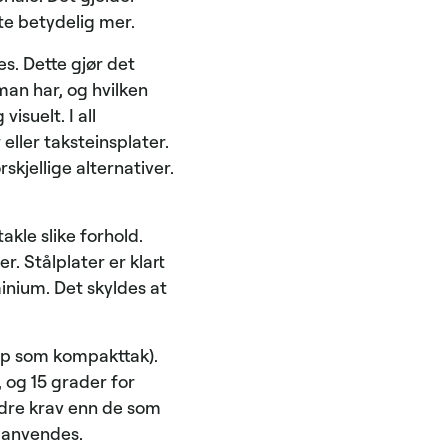
ste betydelig mer.
s. Dette gjør det
man har, og hvilken
isuelt. I all
eller taksteinsplater.
skjellige alternativer.
takle slike forhold.
r. Stålplater er klart
inium. Det skyldes at
pp som kompakttak).
, og 15 grader for
andre krav enn de som
n anvendes.