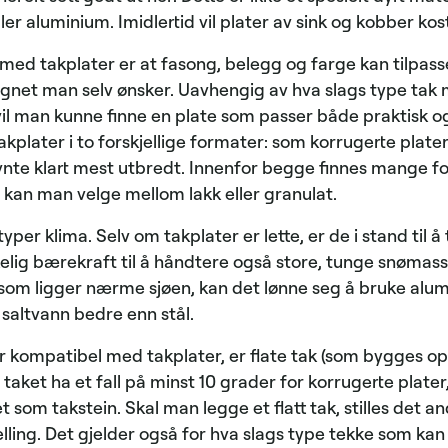
eller aluminium. Imidlertid vil plater av sink og kobber ko
med takplater er at fasong, belegg og farge kan tilpasse
ignet man selv ønsker. Uavhengig av hva slags type tak 
il man kunne finne en plate som passer både praktisk og v
kplater i to forskjellige formater: som korrugerte plater 
vnte klart mest utbredt. Innenfor begge finnes mange for
kan man velge mellom lakk eller granulat.
per klima. Selv om takplater er lette, er de i stand til å 
kelig bærekraft til å håndtere også store, tunge snømasse
som ligger nærme sjøen, kan det lønne seg å bruke alum
 saltvann bedre enn stål.
r kompatibel med takplater, er flate tak (som bygges o
 taket ha et fall på minst 10 grader for korrugerte plater
 som takstein. Skal man legge et flatt tak, stilles det 
elling. Det gjelder også for hva slags type tekke som ka