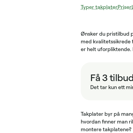
Typer takplater
Priser
Ønsker du pristilbud p
med kvalitetssikrede f
er helt uforpliktende
Få 3 tilbu
Det tar kun ett mi
Takplater byr på mang
hvordan finner man ri
montere takplatene? I