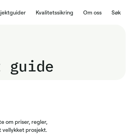
jektguider
Kvalitetssikring
Om oss
Søk
t guide
e om priser, regler,
 vellykket prosjekt.