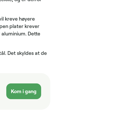
il kreve høyere
ypen plater krever
r aluminium. Dette
tål. Det skyldes at de
Kom i gang