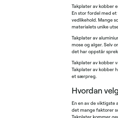
Takplater av kobber el
En stor fordel med et 
vedlikehold. Mange so
materialets unike uts
Takplater av aluminium
mose og alger. Selv om
det har oppstår sprekk
Takplater av kobber va
Takplater av kobber h
et særpreg.
Hvordan velge
En en av de viktigste 
det mange faktorer som
Takplater kommer gener