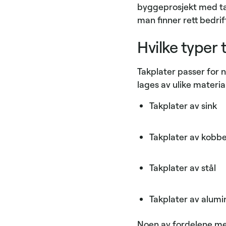
byggeprosjekt med tak
man finner rett bedrif
Hvilke typer 
Takplater passer for n
lages av ulike material
Takplater av sink
Takplater av kobb
Takplater av stål
Takplater av alum
Noen av fordelene med