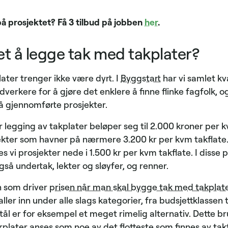
på prosjektet? Få 3 tilbud på jobben
her
.
et å legge tak med takplater?
ater trenger ikke være dyrt. I
Byggstart
har vi samlet kv
erkere for å gjøre det enklere å finne flinke fagfolk, o
på gjennomførte prosjekter.
for legging av takplater beløper seg til 2.000 kroner per 
ekter som havner på nærmere 3.200 kr per kvm takflate
 vi prosjekter nede i 1.500 kr per kvm takflate. I disse p
gså undertak, lekter og sløyfer, og renner.
n som driver
prisen når man skal bygge tak med takplat
ller inn under alle slags kategorier, fra budsjettklassen t
stål er for eksempel et meget rimelig alternativ. Dette 
rplater anses som noe av det flotteste som finnes av tak