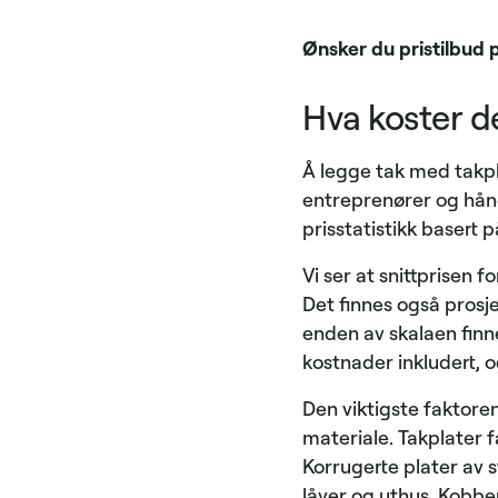
Ønsker du pristilbud 
Hva koster d
Å legge tak med takpl
entreprenører og håndv
prisstatistikk basert 
Vi ser at snittprisen 
Det finnes også prosj
enden av skalaen finnes
kostnader inkludert, o
Den viktigste faktore
materiale. Takplater fa
Korrugerte plater av 
låver og uthus. Kobbe