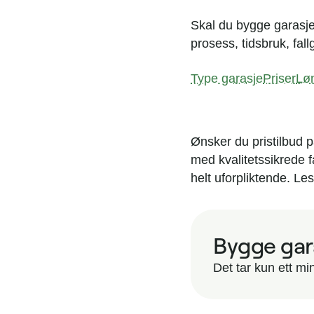
Skal du bygge garasje?
prosess, tidsbruk, fal
Type garasje
Priser
Lø
Ønsker du pristilbud p
med kvalitetssikrede f
helt uforpliktende. Le
Bygge gara
Det tar kun ett min