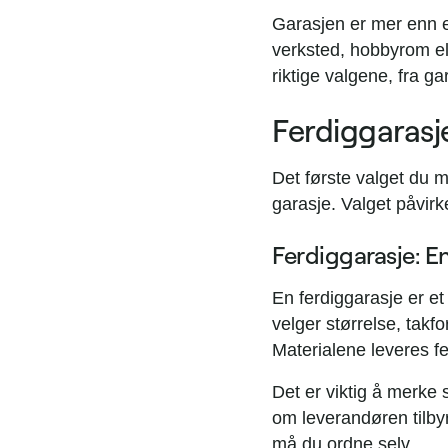
Garasjen er mer enn et
verksted, hobbyrom ell
riktige valgene, fra ga
Ferdiggarasje
Det første valget du m
garasje. Valget påvirke
Ferdiggarasje: E
En ferdiggarasje er e
velger størrelse, takf
Materialene leveres fer
Det er viktig å merke 
om leverandøren tilbyr
må du ordne selv.