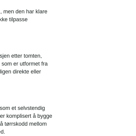
, men den har klare
kke tilpasse
asjen etter tomten,
 som er utformet fra
igen direkte eller
 som et selvstendig
mer komplisert å bygge
gå tørrskodd mellom
ed.