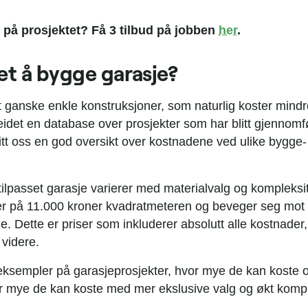
 på prosjektet? Få 3 tilbud på jobben
her
.
et å bygge garasje?
t ganske enkle konstruksjoner, som naturlig koster mindr
eidet en database over prosjekter som har blitt gjennom
itt oss en god oversikt over kostnadene ved ulike bygge-
tilpasset garasje varierer med materialvalg og kompleksit
er på 11.000 kroner kvadratmeteren og beveger seg mot 
 Dette er priser som inkluderer absolutt alle kostnader, 
videre.
ksempler på garasjeprosjekter, hvor mye de kan koste 
vor mye de kan koste med mer ekslusive valg og økt kompl