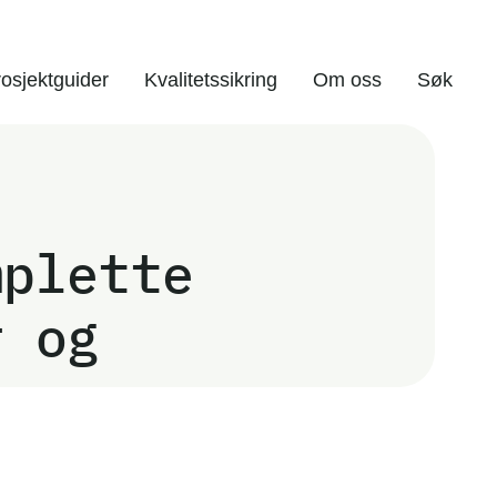
osjektguider
Kvalitetssikring
Om oss
Søk
mplette
r og