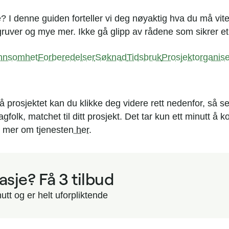
 I denne guiden forteller vi deg nøyaktig hva du må vite 
lgruver og mye mer. Ikke gå glipp av rådene som sikrer et 
nnsomhet
Forberedelser
Søknad
Tidsbruk
Prosjektorganise
å prosjektet kan du klikke deg videre rett nedenfor, så set
agfolk, matchet til ditt prosjekt. Det tar kun ett minutt å
s mer om tjenesten
her
.
sje? Få 3 tilbud
utt og er helt uforpliktende