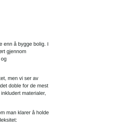
e enn å bygge bolig. I
ført gjennom
 og
et, men vi ser av
det doble for de mest
inkludert materialer,
om man klarer å holde
eksitet: