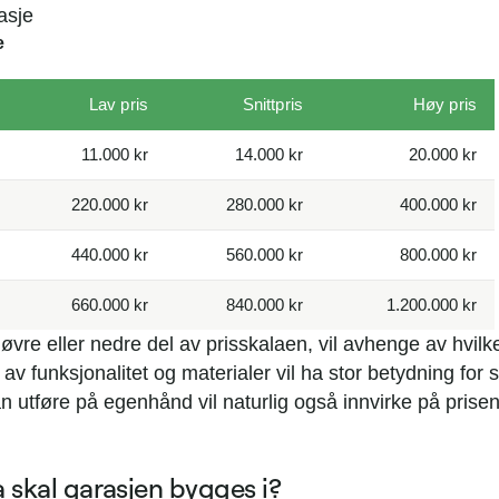
asje
e
Lav pris
Snittpris
Høy pris
11.000 kr
14.000 kr
20.000 kr
220.000 kr
280.000 kr
400.000 kr
440.000 kr
560.000 kr
800.000 kr
660.000 kr
840.000 kr
1.200.000 kr
øvre eller nedre del av prisskalaen, vil avhenge av hvil
 av funksjonalitet og materialer vil ha stor betydning fo
n utføre på egenhånd vil naturlig også innvirke på pris
a skal garasjen bygges i?