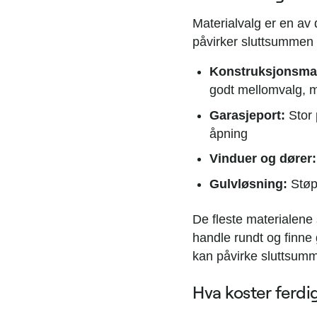
Materialvalg er en av
påvirker sluttsummen 
Konstruksjonsmat
godt mellomvalg, 
Garasjeport:
Stor 
åpning
Vinduer og dører:
Gulvløsning:
Støpt
De fleste materialene
handle rundt og finne 
kan påvirke sluttsum
Hva koster ferdi