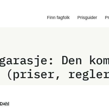
Finn fagfolk
Prisguider
Pr
garasje: Den ko
 (priser, regle
 Dahl