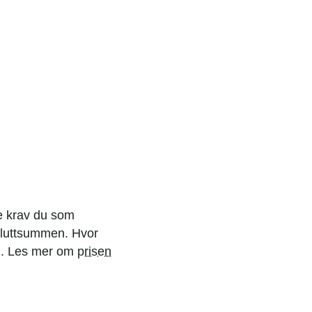
ke krav du som
r sluttsummen. Hvor
en. Les mer om
prisen