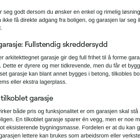
r seg godt dersom du ønsker en enkel og rimelig løsning
ikke få direkte adgang fra boligen, og garasjen lar seg i
.
 garasje: Fullstendig skreddersydd
er arkitekttegnet garasje gir deg full frihet til å forme gar
. Dette er dyrere og mer tidkrevende, men du får et bygg
set garasje kan blant annet bygges i betong, tilkobles bol
ms eller ekstra lagerplass.
 tilkoblet garasje
irker både pris og funksjonalitet er om garasjen skal stå
boligen. En tilkoblet garasje sparer én vegg, men er noe 
mot eksisterende bygningsmasse. Fordelen er at du kan 
 garasjen lettere kan brukes som arbeidsrom eller verkst