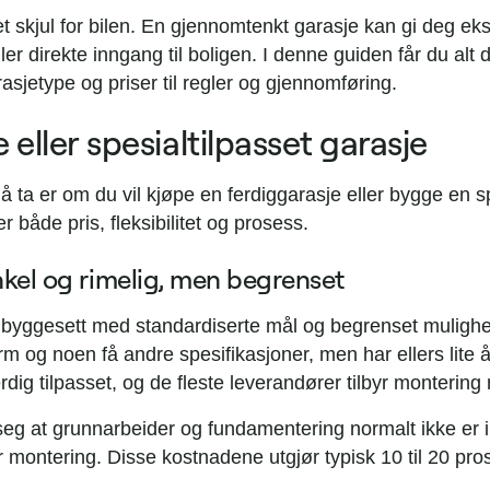
 skjul for bilen. En gjennomtenkt garasje kan gi deg eks
er direkte inngang til boligen. I denne guiden får du alt d
rasjetype og priser til regler og gjennomføring.
 eller spesialtilpasset garasje
å ta er om du vil kjøpe en ferdiggarasje eller bygge en sp
r både pris, fleksibilitet og prosess.
nkel og rimelig, men begrenset
t byggesett med standardiserte mål og begrenset mulighet
orm og noen få andre spesifikasjoner, men har ellers lite 
dig tilpasset, og de fleste leverandører tilbyr montering m
seg at grunnarbeider og fundamentering normalt ikke er in
 montering. Disse kostnadene utgjør typisk 10 til 20 pros