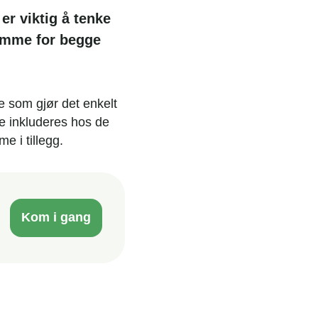
 er viktig å tenke
samme for begge
e som gjør det enkelt
ke inkluderes hos de
 i tillegg.
Kom i gang