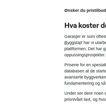
Ønsker du pristilbud
Hva koster d
Garasjer er som oftes
Byggstart
har vi utarb
plattformen. Det har g
oppussingsprosjekter.
Prisene for en spesial
databasen at de start
avanserte byggverkene.
fundamentering og så 
Under ser dere noen e
prisnivået lavt, og h