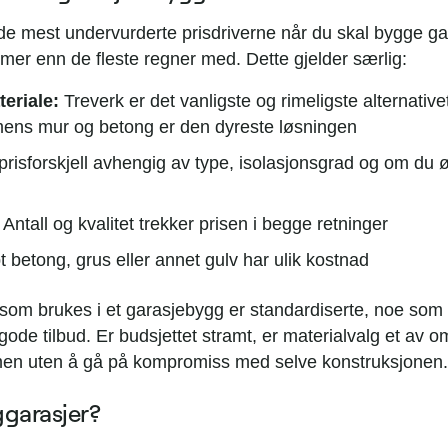
 de mest undervurderte prisdriverne når du skal bygge ga
mer enn de fleste regner med. Dette gjelder særlig:
eriale:
Treverk er det vanligste og rimeligste alternative
mens mur og betong er den dyreste løsningen
prisforskjell avhengig av type, isolasjonsgrad og om du 
Antall og kvalitet trekker prisen i begge retninger
 betong, grus eller annet gulv har ulik kostnad
 som brukes i et garasjebygg er standardiserte, noe som 
gode tilbud. Er budsjettet stramt, er materialvalg et av 
men uten å gå på kompromiss med selve konstruksjonen.
ggarasjer?