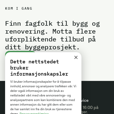
KOM I GANG
Finn fagfolk til bygg og
renovering. Motta flere
uforpliktende tilbud på
ditt byggeprosjekt.
×
Kom i gang
Dette nettstedet
bruker
informasjonskapsler
Vi bruker informasjonskapsler for å tilpasse
innhold, annonser og analysere trafikken vår. Vi
deler også informasjon om din bruk av
nettstedet vårt med våre annonserings- og
Prosjektguider
For
Kundeservice
analysepartnere som kan kombinere den med
annen informasjon du har gitt dem eller som
entreprenører
09:00 - 16:00 på
Prisguider
de har samlet inn fra din bruk av tjenestene
hverdager.
deres.
Personvernerklæring