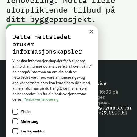
uforpliktende tilbud på
ditt byggeprosjekt.
×
Kom i gang
Dette nettstedet
bruker
informasjonskapsler
Vi bruker informasjonskapsler for å tilpasse
innhold, annonser og analysere trafikken vår. Vi
deler også informasjon om din bruk av
nettstedet vårt med våre annonserings- og
Prosjektguider
For
Kundeservice
analysepartnere som kan kombinere den med
annen informasjon du har gitt dem eller som
entreprenører
09:00 - 16:00 på
Prisguider
de har samlet inn fra din bruk av tjenestene
hverdager.
deres.
Personvernerklæring
Om tjenesten
Send e-post:
Artikler
kontakt@byggstart.no
Brukervilkår
Ytelse
Nyheter
Ring oss:
22 12 00 59
Partnere
Målretting
Kategorier
Kontakt
Funksjonalitet