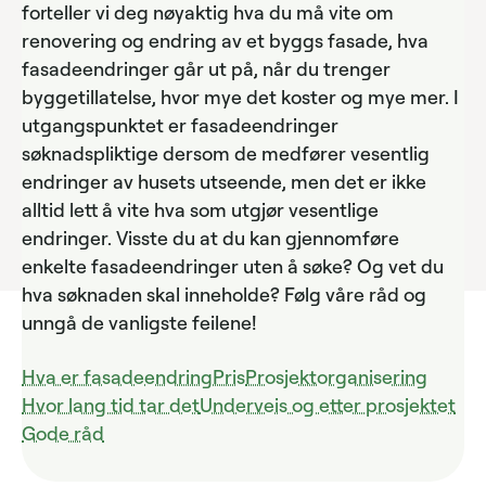
forteller vi deg nøyaktig hva du må vite om
renovering og endring av et byggs fasade, hva
fasadeendringer går ut på, når du trenger
byggetillatelse, hvor mye det koster og mye mer. I
utgangspunktet er fasadeendringer
søknadspliktige dersom de medfører vesentlig
endringer av husets utseende, men det er ikke
alltid lett å vite hva som utgjør vesentlige
endringer. Visste du at du kan gjennomføre
enkelte fasadeendringer uten å søke? Og vet du
hva søknaden skal inneholde? Følg våre råd og
unngå de vanligste feilene!
Hva er fasadeendring
Pris
Prosjektorganisering
Hvor lang tid tar det
Underveis og etter prosjektet
Gode råd