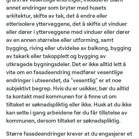
annet endringer som bryter med husets
arkitektur, skifte av tak, det å endre eller
etterisolere ytterveggene, det å skifte ut vinduer
eller dører i ytterveggene med vinduer eller dører
av en annen størrelse eller utforming, samt
bygging, riving eller utvidelse av balkong, bygging
av takark eller takopplett og bygging av
utkragede bygningsdeler. Det er ikke alltid lett å
vite om en fasadeendring medfører
vesentlige
endringer i utseendet, da "vesentlig" er et noe
subjektivt begrep. Hvis du er usikker, bør du alltid
ta kontakt med kommunen for å finne ut om
tiltaket er søknadspliktig eller ikke. Husk at du ikke
kan sette i gang arbeidene før du får tillatelse av
kommunen, dersom tiltaket er søknadspliktig.
Større fasadeendringer krever at du engasjerer et