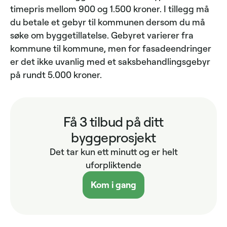
timepris mellom 900 og 1.500 kroner. I tillegg må
du betale et gebyr til kommunen dersom du må
søke om byggetillatelse. Gebyret varierer fra
kommune til kommune, men for fasadeendringer
er det ikke uvanlig med et saksbehandlingsgebyr
på rundt 5.000 kroner.
Få 3 tilbud på ditt
byggeprosjekt
Det tar kun ett minutt og er helt
uforpliktende
Kom i gang