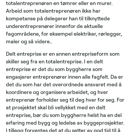
totalentreprenøren en tømrer eller en murer.
Arbeid som totalentreprenøren ikke har
kompetanse på delegerer han til tilknyttede
underentreprenører innenfor de aktuelle
fagområdene, for eksempel elektriker, rørlegger,
maler og så videre..
Delt entreprise er en annen entrepriseform som
skiller seg fra en totalentreprise. I en delt
entreprise er det du som byggherre som
engasjerer entreprenører innen alle fagfelt. Da er
det du som har det overordnede ansvaret med å
koordinere og organisere arbeidet, og hver
entreprenør forholder seg til deg hver for seg. For
at prosjektet skal bli vellykket med en delt
entreprise, bør du som byggherre helst ha en del
erfaring med bygg og ledelse av byggeprosjekter.
I tillegg forventes det at du setter av god tid til å