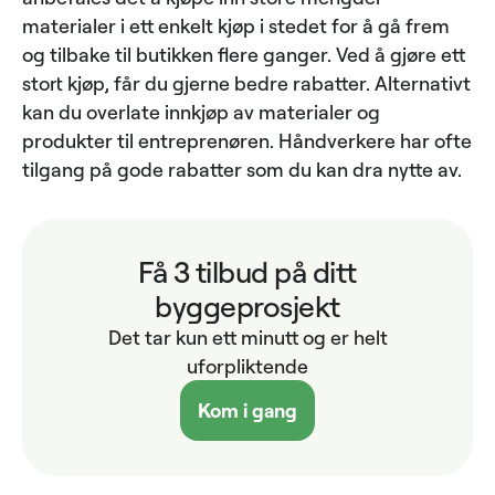
materialer i ett enkelt kjøp i stedet for å gå frem
og tilbake til butikken flere ganger. Ved å gjøre ett
stort kjøp, får du gjerne bedre rabatter. Alternativt
kan du overlate innkjøp av materialer og
produkter til entreprenøren. Håndverkere har ofte
tilgang på gode rabatter som du kan dra nytte av.
Få 3 tilbud på ditt
byggeprosjekt
Det tar kun ett minutt og er helt
uforpliktende
Kom i gang