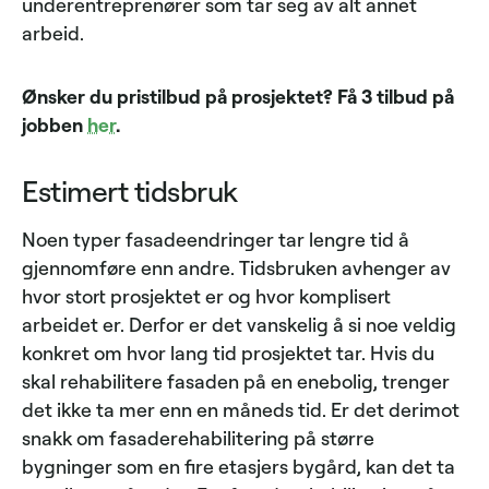
underentreprenører som tar seg av alt annet
arbeid.
Ønsker du pristilbud på prosjektet? Få 3 tilbud på
jobben
her
.
Estimert tidsbruk
Noen typer fasadeendringer tar lengre tid å
gjennomføre enn andre. Tidsbruken avhenger av
hvor stort prosjektet er og hvor komplisert
arbeidet er. Derfor er det vanskelig å si noe veldig
konkret om hvor lang tid prosjektet tar. Hvis du
skal rehabilitere fasaden på en enebolig, trenger
det ikke ta mer enn en måneds tid. Er det derimot
snakk om fasaderehabilitering på større
bygninger som en fire etasjers bygård, kan det ta