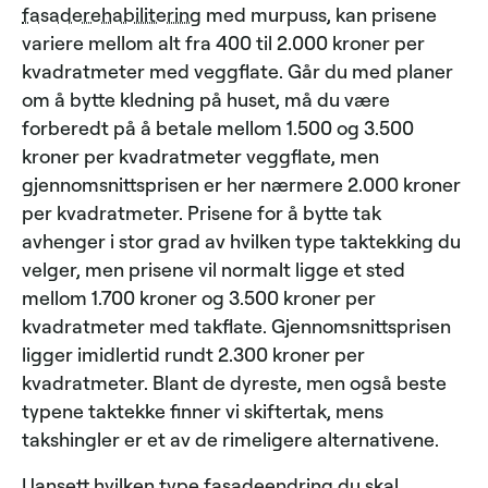
fasaderehabilitering
med murpuss, kan prisene
variere mellom alt fra 400 til 2.000 kroner per
kvadratmeter med veggflate. Går du med planer
om å bytte kledning på huset, må du være
forberedt på å betale mellom 1.500 og 3.500
kroner per kvadratmeter veggflate, men
gjennomsnittsprisen er her nærmere 2.000 kroner
per kvadratmeter. Prisene for å bytte tak
avhenger i stor grad av hvilken type taktekking du
velger, men prisene vil normalt ligge et sted
mellom 1.700 kroner og 3.500 kroner per
kvadratmeter med takflate. Gjennomsnittsprisen
ligger imidlertid rundt 2.300 kroner per
kvadratmeter. Blant de dyreste, men også beste
typene taktekke finner vi skiftertak, mens
takshingler er et av de rimeligere alternativene.
Uansett hvilken type fasadeendring du skal