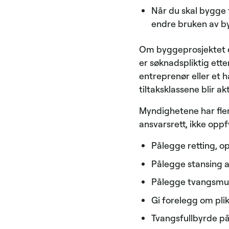
Når du skal bygge 
endre bruken av by
Om byggeprosjektet er
er søknadspliktig ett
entreprenør eller et h
tiltaksklassene blir akt
Myndighetene har fler
ansvarsrett, ikke oppfyl
Pålegge retting, o
Pålegge stansing a
Pålegge tvangsmulkt
Gi forelegg om pli
Tvangsfullbyrde p