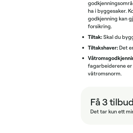
godkjenningsområde
ha i byggesaker. K
godkjenning kan g
forsikring.
Tiltak:
Skal du bygg
Tiltakshaver:
Det er
Våtromsgodkjenni
fagarbeiderene er 
våtromsnorm.
Få 3 tilbu
Det tar kun ett mi