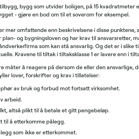
tilbygg, bygg som utvider boligen, på 15 kvadratmeter el
gget - gjøre en bod om til et soverom for eksempel.
 mer omfattende enn beskrivelsene i disse punktene, al
er plan- og bygningsloven
og har krav til ansvarsretter, 
åndverkerfirma som kan stå ansvarlig. Og det er i slike til
uelle. Kravene til tiltak i tiltaksklasse 1 er lavere enn i til
e måter å reagere på dersom de eller den ansvarlige, d
ler lover, forskrifter og krav i tillatelser:
pphør av bruk og forbud mot fortsatt virksomhet.
v arbeid.
, altså plikt til å betale et gitt pengebeløp.
kt til å etterkomme pålegg.
ålegg som ikke er etterkommet.