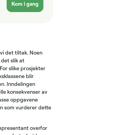
Kom i gang
i det tiltak. Noen
det slik at
For slike prosjekter
ksklassene blir
en. Inndelingen
elle konsekvenser av
klasse oppgavene
n som vurderer dette
representant overfor