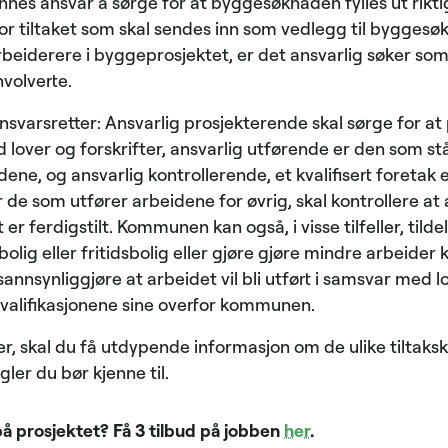
es ansvar å sørge for at byggesøknaden fylles ut rikti
r tiltaket som skal sendes inn som vedlegg til byggesø
rbeiderere i byggeprosjektet, er det ansvarlig søker so
volverte.
 ansvarsretter: Ansvarlig prosjekterende skal sørge for a
d lover og forskrifter, ansvarlig utførende er den som st
ene, og ansvarlig kontrollerende, et kvalifisert foretak
 de som utfører arbeidene for øvrig, skal kontrollere at al
 er ferdigstilt. Kommunen kan også, i visse tilfeller, tildel
ig eller fritidsbolig eller gjøre gjøre mindre arbeider kn
nsynliggjøre at arbeidet vil bli utført i samsvar med lo
alifikasjonene sine overfor kommunen.
er, skal du få utdypende informasjon om de ulike tiltaks
gler du bør kjenne til.
på prosjektet? Få 3 tilbud på jobben
her
.