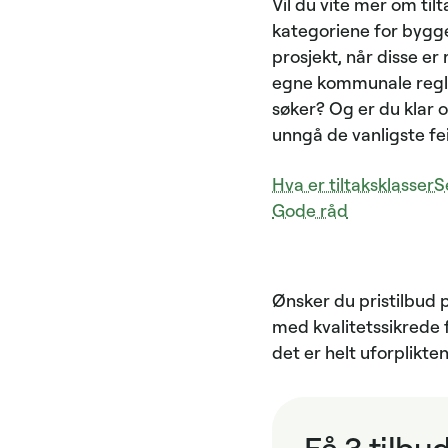
Vil du vite mer om til
kategoriene for byggep
prosjekt, når disse er
egne kommunale regler
søker? Og er du klar 
unngå de vanligste fei
Hva er tiltaksklasser
S
Gode råd
Ønsker du pristilbud p
med kvalitetssikrede f
det er helt uforplikt
Få 3 tilbu