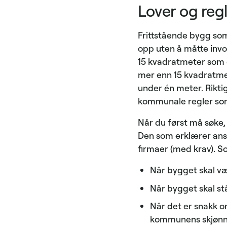
Lover og reg
Frittstående bygg som
opp uten å måtte invo
15 kvadratmeter som 
mer enn 15 kvadratmet
under én meter. Rikti
kommunale regler som 
Når du først må søke, 
Den som erklærer ansva
firmaer (med krav). So
Når bygget skal væ
Når bygget skal st
Når det er snakk om
kommunens skjønn 