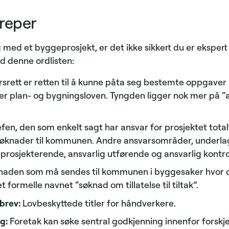
reper
 med et byggeprosjekt, er det ikke sikkert du er ekspert
d denne ordlisten:
srett er retten til å kunne påta seg bestemte oppgaver in
tter plan- og bygningsloven. Tyngden ligger nok mer på “a
fen, den som enkelt sagt har ansvar for prosjektet tota
øknader til kommunen. Andre ansvarsområder, underlagt
g prosjekterende, ansvarlig utførende og ansvarlig kontr
aden som må sendes til kommunen i byggesaker hvor de
formelle navnet “søknad om tillatelse til tiltak”.
brev:
Lovbeskyttede titler for håndverkere.
g:
Foretak kan søke sentral godkjenning innenfor forskje