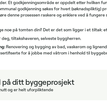
r. Et godkjenningsområde er oppdelt etter hvilken fun
ommunal godkjenning søkes for hvert (søknadspliktig) pr
jøre denne prosessen raskere og enklere ved å fungere
e noe på tomten din? Det er det som ligger i et
tiltak
: e
 deg, tiltakshaveren, selveste byggherren.
ng:
Renovering og bygging av bad, vaskerom og lignend
sertifiserte for å jobbe med våtrom i henhold til byggeb
d på ditt byggeprosjekt
nutt og er helt uforpliktende