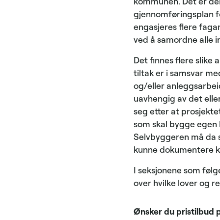
kommunen. Det er denn
gjennomføringsplan fo
engasjeres flere faga
ved å samordne alle in
Det finnes flere slike
tiltak er i samsvar me
og/eller anleggsarbeid
uavhengig av det eller
seg etter at prosjektet
som skal bygge egen bol
Selvbyggeren må da san
kunne dokumentere kv
I seksjonene som følg
over hvilke lover og re
Ønsker du pristilbud 