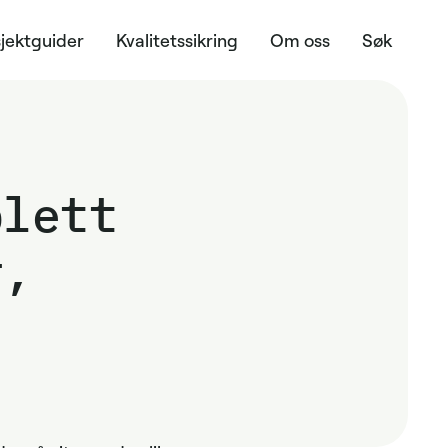
jektguider
Kvalitetssikring
Om oss
Søk
plett
r,