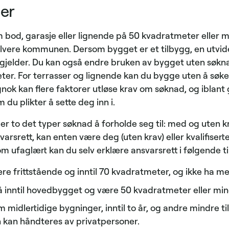
ler
 bod, garasje eller lignende på 50 kvadratmeter eller m
lvere kommunen. Dersom bygget er et tilbygg, en utvide
gjelder. Du kan også endre bruken av bygget uten søkn
er. For terrasser og lignende kan du bygge uten å søke
gnok kan flere faktorer utløse krav om søknad, og iblant
du plikter å sette deg inn i.
er to det typer søknad å forholde seg til: med og uten kra
rsrett, kan enten være deg (uten krav) eller kvalifisert
m ufaglært kan du selv erklære ansvarsrett i følgende til
re frittstående og inntil 70 kvadratmeter, og ikke ha me
å inntil hovedbygget og være 50 kvadratmeter eller mi
 midlertidige bygninger, inntil to år, og andre mindre ti
kan håndteres av privatpersoner.