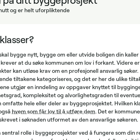
nutt og er helt uforpliktende
sklasser?
al bygge nytt, bygge om eller utvide boligen din kaller v
 krever at du søke kommunen om lov i forkant. Videre er 
kter kan utløse krav om en profesjonell ansvarlig søker. 
ende tiltakene kategoriseres, og det er her de ulike tilta
sene utgjør en inndeling av oppgaver knyttet til bygging
etsgrad, kompleksitet og alvorlighetsgraden til eventu
n omfatte hele eller deler av byggeprosjektet. Hvilken 
 også
hvem som får lov til å utføre dem
. Det er kommune
eskrevet i søknaden utformet av den ansvarlige søkeren.
n sentral rolle i byggeprosjekter ved å fungere som din 