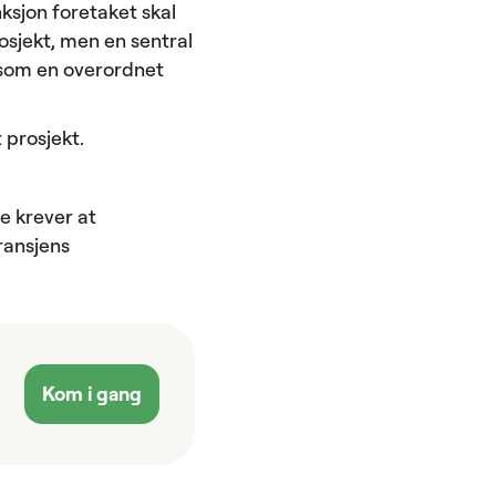
ksjon foretaket skal
osjekt, men en sentral
 som en overordnet
t prosjekt.
e krever at
ransjens
Kom i gang