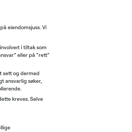
 på eiendomsjuss. Vi
volvert i tiltak som
nsvar” eller på “rett”
lt sett og dermed
 ansvarlig søker,
ollerende.
tte kreves. Selve
llige