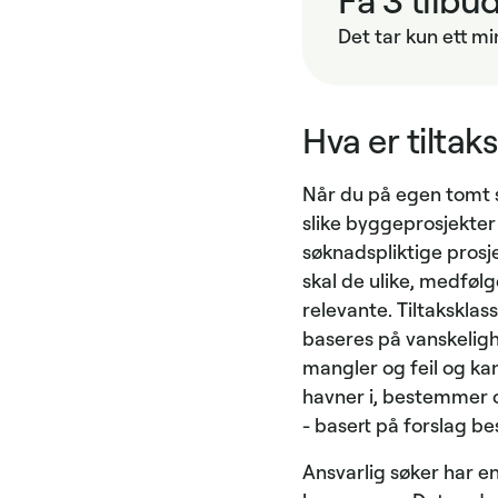
Det tar kun ett mi
Hva er tiltak
Når du på egen tomt sk
slike byggeprosjekter
søknadspliktige prosje
skal de ulike, medfølg
relevante. Tiltaksklas
baseres på vanskeligh
mangler og feil og ka
havner i, bestemmer
- basert på forslag b
Ansvarlig søker har e