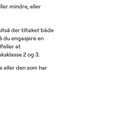
ler mindre, eller
tså der tiltaket både
må du engasjere en
feller at
taksklasse 2 og 3.
e eller den som har