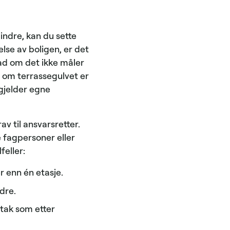
indre, kan du sette
lse av boligen, er det
ad om det ikke måler
 om terrassegulvet er
 gjelder egne
v til ansvarsretter.
e fagpersoner eller
feller:
r enn én etasje.
ndre.
ltak som etter