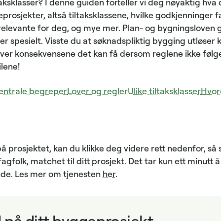
taksklasser? I denne guiden forteller vi deg nøyaktig hva
rosjekter, altså tiltaksklassene, hvilke godkjenninger fa
 relevante for deg, og mye mer. Plan- og bygningsloven g
 spesielt. Visste du at søknadspliktig bygging utløser 
over konsekvensene det kan få dersom reglene ikke følg
lene!
entrale begreper
Lover og regler
Ulike tiltaksklasser
Hvor
å prosjektet, kan du klikke deg videre rett nedenfor, så s
agfolk, matchet til ditt prosjekt. Det tar kun ett minutt
ende. Les mer om tjenesten
her
.
d på ditt byggeprosjekt