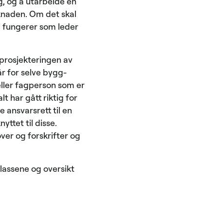
g, og å utarbeide en
knaden. Om det skal
m fungerer som leder
t prosjekteringen av
år for selve bygg-
 eller fagperson som er
t har gått riktig for
e ansvarsrett til en
yttet til disse.
ver og forskrifter og
klassene og oversikt