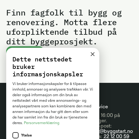
Finn fagfolk til bygg og
renovering. Motta flere
uforpliktende tilbud på
ditt byggeprosjekt.
×
Kom i gang
Dette nettstedet
bruker
informasjonskapsler
Vi bruker informasjonskapsler for å tilpasse
innhold, annonser og analysere trafikken vår. Vi
deler også informasjon om din bruk av
nettstedet vårt med våre annonserings- og
Prosjektguider
For
Kundeservice
analysepartnere som kan kombinere den med
annen informasjon du har gitt dem eller som
entreprenører
09:00 - 16:00 på
Prisguider
de har samlet inn fra din bruk av tjenestene
hverdager.
deres.
Personvernerklæring
Om tjenesten
Send e-post:
Artikler
kontakt@byggstart.no
Brukervilkår
Ytelse
Nyheter
Ring oss:
22 12 00 59