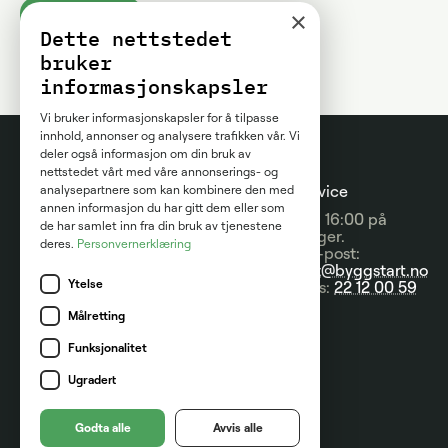
×
Kom i gang
Dette nettstedet
bruker
informasjonskapsler
Vi bruker informasjonskapsler for å tilpasse
innhold, annonser og analysere trafikken vår. Vi
deler også informasjon om din bruk av
nettstedet vårt med våre annonserings- og
Prosjektguider
For
Kundeservice
analysepartnere som kan kombinere den med
annen informasjon du har gitt dem eller som
entreprenører
09:00 - 16:00 på
Prisguider
de har samlet inn fra din bruk av tjenestene
hverdager.
deres.
Personvernerklæring
Om tjenesten
Send e-post:
Artikler
kontakt@byggstart.no
Brukervilkår
Ytelse
Nyheter
Ring oss:
22 12 00 59
Partnere
Målretting
Kategorier
Kontakt
Funksjonalitet
Ugradert
Marketplace AS
Org.nr: 916 957 629
Godta alle
Avvis alle