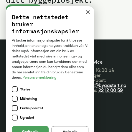
×
Kom i gang
Dette nettstedet
bruker
informasjonskapsler
Vi bruker informasjonskapsler for å tilpasse
innhold, annonser og analysere trafikken vår. Vi
deler også informasjon om din bruk av
nettstedet vårt med våre annonserings- og
Prosjektguider
For
Kundeservice
analysepartnere som kan kombinere den med
annen informasjon du har gitt dem eller som
entreprenører
09:00 - 16:00 på
Prisguider
de har samlet inn fra din bruk av tjenestene
hverdager.
deres.
Personvernerklæring
Om tjenesten
Send e-post:
Artikler
kontakt@byggstart.no
Brukervilkår
Ytelse
Nyheter
Ring oss:
22 12 00 59
Partnere
Målretting
Kategorier
Kontakt
Funksjonalitet
Ugradert
Marketplace AS
Org.nr: 916 957 629
Godta alle
Avvis alle